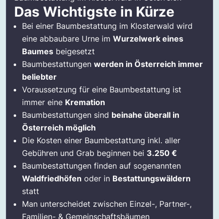
Wie funktioniert eine Baumbestattung?
Das Wichtigste in Kürze
Wie sucht man sich seinen "Bestattungsbaum"
Bei einer Baumbestattung im Klosterwald wird
im Klosterwald aus?
eine abbaubare Urne im
Wurzelwerk eines
Darum sollten Sie sich für eine
Baumes
beigesetzt
Baumbestattung im Klosterwald
Baumbestattungen
werden in Österreich immer
entscheiden
beliebter
So läuft eine Baumbestattung ab
Voraussetzung für eine Baumbestattung ist
immer eine
Kremation
Das sind die Kosten einer Baumbestattung
Baumbestattungen sind
beinahe überall in
im Klosterwald
Österreich möglich
Alle Klosterwälder im Überblick
Die Kosten einer Baumbestattung inkl. aller
Häufig gestellte Fragen zur
Gebühren und Grab beginnen bei
3.250 €
Baumbestattung im Klosterwald
Baumbestattungen finden auf sogenannten
Das sagen unsere Kunden
Waldfriedhöfen
oder in
Bestattungswäldern
statt
Man unterscheidet zwischen Einzel-, Partner-,
Familien- & Gemeinschaftsbäumen