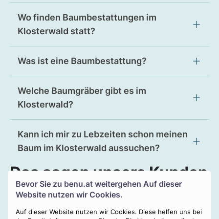
Wo finden Baumbestattungen im
Klosterwald statt?
Was ist eine Baumbestattung?
Welche Baumgräber gibt es im
Klosterwald?
Kann ich mir zu Lebzeiten schon meinen
Baum im Klosterwald aussuchen?
Das sagen unsere Kunden
Bevor Sie zu
benu.at
weitergehen Auf dieser
Torsten B.
aus Wien via
Mail:
★★★★★
Website nutzen wir Cookies.
„Wir waren zunächst unsicher, ob ein junges Team die
Auf dieser Website nutzen wir Cookies. Diese helfen uns bei
anspruchsvolle Aufgabe mit unserem verstorbenen