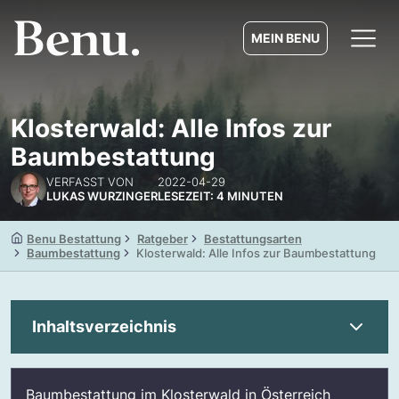
MEIN BENU
Klosterwald: Alle Infos zur
Baumbestattung
VERFASST VON
2022-04-29
LUKAS WURZINGER
LESEZEIT: 4 MINUTEN
Benu Bestattung
Ratgeber
Bestattungsarten
Baumbestattung
Klosterwald: Alle Infos zur Baumbestattung
Inhaltsverzeichnis
Das Wichtigste in Kürze
Baumbestattung im Klosterwald in Österreich