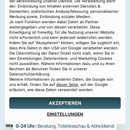
der Bereitstellung unserer Dienste. Die Verarbeitung dient
Vater übernehmen kann.
der: Einbindung von Inhalten externen Diensten &
Elementen; statistischen Analyse/Messung; personalisierter
Bereits nach dem ersten Telefonat war uns aber klar,
Werbung sowie, Einbindung sozialer Medien.
dass wir in besten Händen sind. Das Treffen war so
Je nach Funktion werden dabei Daten an Partner
angenehm und sehr informativ, alles war vorbereitet.
weitergegeben und von diesen verarbeitet. Diese
Einwilligung ist freiwillig, für die Nutzung unserer Website
Zu jeder Zeit hatten wir ein gutes Gefühl. Wenn Sie
nicht erforderlich und kann jederzeit widerrufen werden.
einen Partner in einer schweren Zeit benötigen,
Indem Sie auf "Akzeptieren" klicken, willigen Sie zugleich ein,
dass Ihre Daten in den USA von Google verarbeitet werden.
empfehle ich von Herzen das Team von Benu!“
Die Übermittlung der Daten findet nicht statt, wenn Sie in
Nina G.
aus Wien via
Facebook:
★★★★★
den Einstellungen Zielorientiere- und Marketing Cookies
nicht auswählen. Nähere Informationen dazu und zu Ihren
„Ein glücklicher Zufall hat mich an Benu Bestattung
Rechten als Benutzer finden Sie in unserer
geleitet.
Datenschutzerklärung.
Weitere Informationen zu anderen Daten, die Google von
Ein Glück, denn sie waren vor und beim Begräbnis
uns erhält, finden Sie auf
dieser Seite
, auf der Google
eine wahre, kompetente und sehr sorgfältige
erläutert, wie diese Daten verwendet werden.
Unterstützung!
Ein junges tolles Team mit Herz wo Einfühlsamkeit
AKZEPTIEREN
und Höflichkeit eine wichtige Rolle spielen. Kann ich
Angebot
EINSTELLUNGEN
0800 88 44 04
nur von Herzen weiterempfehlen. DANKE!“
erstellen
Marianne D.
aus Wien via
Google
: ★★★★★
0-24 Uhr:
Beratung, Totenbeschau & Abholdienst