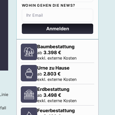
WOHIN GEHEN DIE NEWS?
Anmelden
Baumbestattung
3.398
€
ab
exkl. externe Kosten
Urne zu Hause
2.803
€
ab
exkl. externe Kosten
Erdbestattung
Linie
3.498
€
ab
exkl. externe Kosten
fall
Feuerbestattung