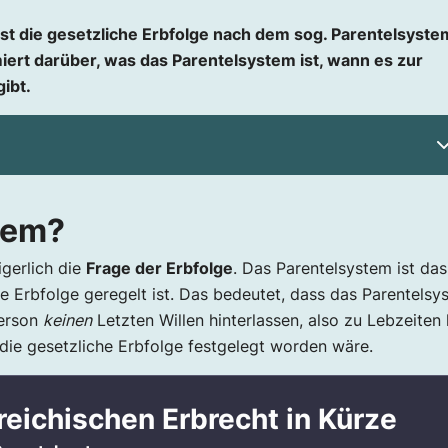
ist die gesetzliche Erbfolge nach dem sog. Parentelsyste
iert darüber, was das Parentelsystem ist, wann es zur
ibt.
tem?
ht in Kürze
igerlich die
Frage der Erbfolge
. Das Parentelsystem ist das
e Erbfolge geregelt ist. Das bedeutet, dass das Parentelsy
Person
keinen
Letzten Willen hinterlassen, also zu Lebzeiten 
 die gesetzliche Erbfolge festgelegt worden wäre.
eichischen Erbrecht in Kürze