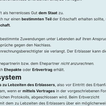
ft als herrenloses Gut
dem Staat
zu.
ch nur einen
bestimmten Teil
der Erbschaft erhalten sollte,
chaft
.
ge bestimmte Zuwendungen unter Lebenden auf ihren Anspru
nsprüche gegen den Nachlass.
Anrechnungsberechtigter sie verlangt. Der Erblasser kann di
Ehepartnerin bzw. dem Ehepartner
nicht anzurechnen.
rch
Ehepakte
oder
Erbvertrag
erhält.
lsystem
s zu Lebzeiten des Erblassers
, also vor Eintritt des Erbanfa
ksam, wenn er
mittels Vertrages
in der vorgeschriebenen Fo
lichen Protokolls, abgeschlossen wird. Beim Erbverzicht
 mit dem zu Lebzeiten des Erblassers über ein möglicherwei