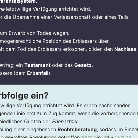
Parentelsystem.
ne
letztwillige Verfügung errichtet wird.
er die Übernahme einer Verlassenschaft oder eines Teils
h um Erwerb von Todes wegen.
mögensrechtliche Position des Erblassers über.
 mit dem Tod des Erblassers erlöschen, bilden den
Nachlass
ertrag
, ein
Testament
oder das
Gesetz.
assers (dem
Erbanfall
).
rbfolge ein?
twillige Verfügung errichtet wird. Es erben nacheinander
lgende Linie erst zum Zug kommt, wenn die vorhergehende 
chiedlichen Quoten der
Ehepartner
.
holung einer eingehenden
Rechtsberatung
, sodass im Einzel
e gewollten Regelungen getroffen oder die individuellen