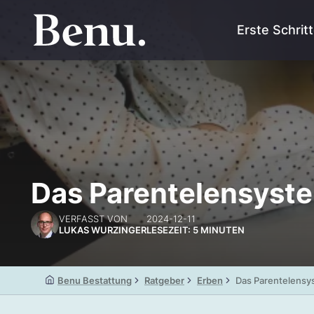
Erste Schrit
Das Parentelensystem
VERFASST VON
2024-12-11
LUKAS WURZINGER
LESEZEIT: 5 MINUTEN
Benu Bestattung
Ratgeber
Erben
Das Parentelensys