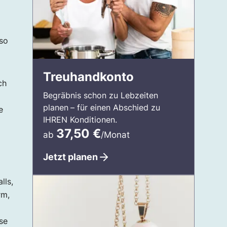
 so
Treuhandkonto
ch
Begräbnis schon zu Lebzeiten
planen
– für einen Abschied zu
e
IHREN Konditionen.
37,50
€
ab
/Monat
Jetzt planen
lls,
rm,
se