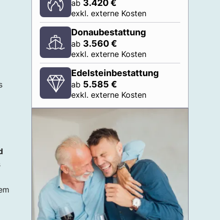
3.420
€
ab
exkl. externe Kosten
Donaubestattung
3.560
€
ab
exkl. externe Kosten
Edelsteinbestattung
5.585
€
s
ab
exkl. externe Kosten
d
s
dem