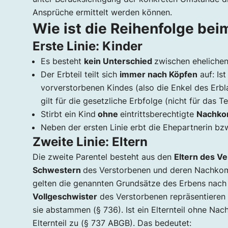
Ansprüche ermittelt werden können.
Wie ist die Reihenfolge bei
Erste Linie: Kinder
Es besteht
kein Unterschied
zwischen ehelichen
Der Erbteil teilt sich
immer nach Köpfen
auf: Ist
vorverstorbenen Kindes (also die Enkel des Erbla
gilt für die gesetzliche Erbfolge (nicht für das T
Stirbt ein Kind
ohne
eintrittsberechtigte
Nachk
Neben der ersten Linie erbt die Ehepartnerin bzw
Zweite Linie: Eltern
Die zweite Parentel besteht aus den
Eltern des V
Schwestern
des Verstorbenen und deren Nachkommen
gelten die genannten Grundsätze des Erbens nac
Vollgeschwister
des Verstorbenen repräsentieren b
sie abstammen (§ 736). Ist ein Elternteil ohne Na
Elternteil zu (§ 737 ABGB). Das bedeutet: