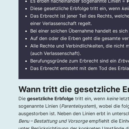
Es erben nacheinander sogenannte Linien =
Diese gesetzliche Erbfolge tritt ein, wenn
kei
Das Erbrecht ist jener Teil des Rechts, welch
einer Verlassenschaft regelt.
Bei einer solchen Übernahme handelt es sic
Auf den oder die Erben geht die gesamte ver
Alle Rechte und Verbindlichkeiten, die nicht
(auch Verlassenschaft).
Berufungsgründe zum Erbrecht sind ein
Erbv
Das Erbrecht entsteht mit dem Tod des Erbl
Wann tritt die gesetzliche E
Die
gesetzliche Erbfolge
tritt ein, wenn
keine
letz
sogenannte Linien (
Parentelsystem
), wobei die fo
ausgestorben ist. Neben den Linien erbt in unters
Benu – Bestattung und Vorsorge
empfiehlt die Ein
unter Berücksichtigung der konkreten Umstände di