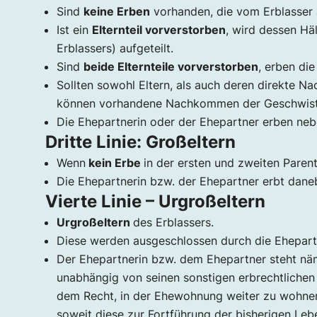
Sind
keine Erben
vorhanden, die vom Erblasser
Ist ein
Elternteil vorverstorben
, wird dessen H
Erblassers) aufgeteilt.
Sind
beide Elternteile vorverstorben
, erben di
Sollten sowohl Eltern, als auch deren direkte N
können vorhandene Nachkommen der Geschwister (
Die Ehepartnerin oder der Ehepartner erben neb
Dritte Linie: Großeltern
Wenn
kein Erbe
in der ersten und zweiten Paren
Die Ehepartnerin bzw. der Ehepartner erbt daneb
Vierte Linie – Urgroßeltern
Urgroßeltern
des Erblassers.
Diese werden ausgeschlossen durch die Ehepartne
Der Ehepartnerin bzw. dem Ehepartner steht nä
unabhängig von seinen sonstigen erbrechtlichen 
dem Recht, in der Ehewohnung weiter zu wohnen
soweit diese zur Fortführung der bisherigen Lebe