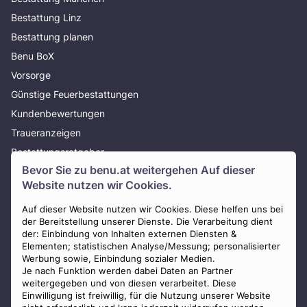
Bestattung Linz
Bestattung planen
Benu BoX
Vorsorge
Günstige Feuerbestattungen
Kundenbewertungen
Traueranzeigen
Bestattungsratgeber
Bevor Sie zu
benu.at
weitergehen Auf dieser
Über uns
Website nutzen wir Cookies.
Presse
AGB
Auf dieser Website nutzen wir Cookies. Diese helfen uns bei
der Bereitstellung unserer Dienste. Die Verarbeitung dient
Impressum
der: Einbindung von Inhalten externen Diensten &
Elementen; statistischen Analyse/Messung; personalisierter
Datenschutz
Werbung sowie, Einbindung sozialer Medien.
Widerrufsbelehrung
Je nach Funktion werden dabei Daten an Partner
weitergegeben und von diesen verarbeitet. Diese
Zahlungsmöglichkeiten
Einwilligung ist freiwillig, für die Nutzung unserer Website