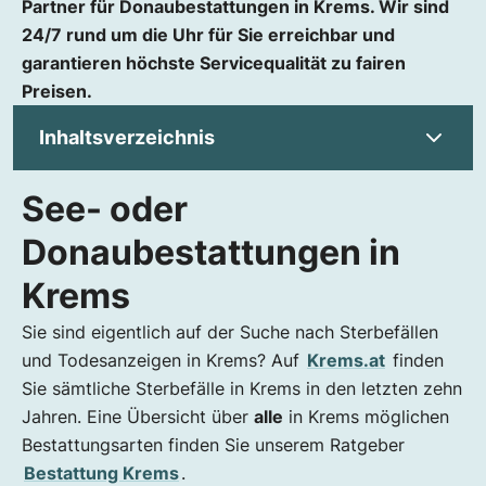
Partner für Donaubestattungen in Krems. Wir sind
24/7 rund um die Uhr für Sie erreichbar und
garantieren höchste Servicequalität zu fairen
Preisen.
Inhaltsverzeichnis
See- oder
See- oder Donaubestattungen in Krems
Donaubestattung – was ist das?
Donaubestattungen in
Wie eine Donaubestattung abläuft
Krems
Was kostet eine Donaubestattung in Krems?
Sie sind eigentlich auf der Suche nach Sterbefällen
und Todesanzeigen in Krems? Auf
Krems.at
finden
Sie sämtliche Sterbefälle in Krems in den letzten zehn
Jahren. Eine Übersicht über
alle
in Krems möglichen
Bestattungsarten finden Sie unserem Ratgeber
Bestattung Krems
.