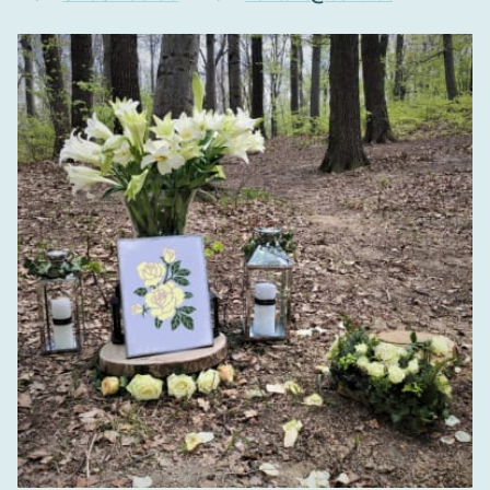
Erdbestattung bzw. Beerdigung in
Grieskirchen
Ablauf eines Begräbnisses in Grieskirchen
Kosten einer Erdbestattung in Grieskirchen
Feuerbestattung in Grieskirchen
Ablauf einer Feuerbestattung in Grieskirchen
Kosten einer Feuerbestattung in Grieskirchen
Baumbestattung in Grieskirchen
Kosten einer Baumbestattung in Grieskirchen
Donaubestattung bzw. Seebestattung in
Grieskirchen und Umgebung
Kosten einer Donaubestattung in Grieskirchen
Sozialbestattung oder Armenbegräbnis in
Grieskirchen
Körperspende in Grieskirchen