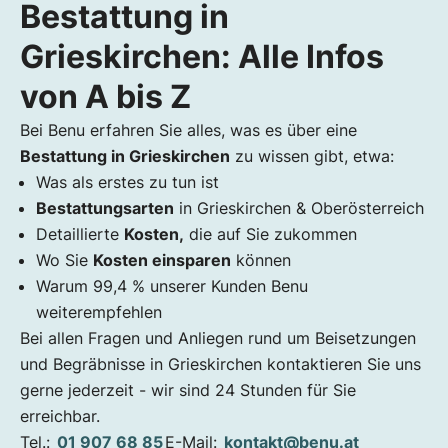
Bestattung in
Bestattung in Grieskirchen: Alle Infos von
A bis Z
Grieskirchen: Alle Infos
Wichtiger Hinweis
von A bis Z
Bestattungen in Grieskirchen in Zeiten von
Corona
Bei Benu erfahren Sie alles, was es über eine
Bestattung in Grieskirchen
Was ist zu tun? Die 5 ersten Schritte bei
zu wissen gibt, etwa:
Was als erstes zu tun ist
einem Todesfall in Grieskirchen
Bestattungsarten
in Grieskirchen & Oberösterreich
Schritt 1: Totenbeschauarzt des örtlichen
Detaillierte
Kosten,
die auf Sie zukommen
Gesundheitsamtes verständigen
Wo Sie
Kosten einsparen
können
Schritt 2: Bestatter informieren
Warum 99,4 % unserer Kunden Benu
Schritt 3: Weitere Angehörige informieren
weiterempfehlen
Schritt 4: Dokumente organisieren
Bei allen Fragen und Anliegen rund um Beisetzungen
Schritt 5: Verfügungen, Verträge &amp;
und Begräbnisse in Grieskirchen kontaktieren Sie uns
Versicherungen
gerne jederzeit - wir sind 24 Stunden für Sie
Bestattungsarten in Grieskirchen – Welche
erreichbar.
Formen der Beisetzung sind möglich?
Tel.:
01 907 68 85
E-Mail:
kontakt@benu.at