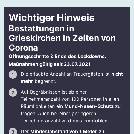
Bestattungsvorsorge Grieskirchen - Ohne
Sorgen Vorsorgen mit Benu
Wichtiger Hinweis
Klassisch: Sterbegeldversicherung
Unsere Alternative: Bestattungsvorsorge
Bestattungen in
&amp; Treuhandkonto
Grieskirchen in Zeiten von
Erfahrungen mit Benu
Corona
Öffnungsschritte & Ende des Lockdowns.
Maßnahmen gültig seit 23.07.2021
Die erlaubte Anzahl an Trauergästen ist
nicht
mehr
begrenzt.
Auf Begräbnissen ist ab einer
Teilnehmeranzahl von 100 Personen in allen
Räumlichkeiten ein
Mund-Nasen-Schutz
zu
tragen. Auch bei einer geringeren
Teilnehmeranzahl wird dies empfohlen.
Der
Mindestabstand von 1 Meter
zu