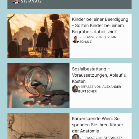
STEFAN ATZ
Kinder bei einer Beerdigung
- Sollten Kinder bei einem
Begräbnis dabei sein?
VERFASST VON
SEVERIN
SCHULZ
Sozialbestattung –
Voraussetzungen, Ablauf u.
Kosten
VERFASST VON
ALEXANDER
BURTSCHER
Körperspende Wien: So
spenden Sie Ihren Körper
der Anatomie
VERFASST VON
STEFAN ATZ