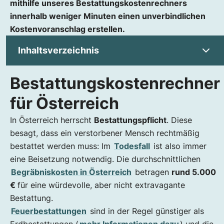
mithilfe unseres Bestattungskostenrechners
innerhalb weniger Minuten einen unverbindlichen
Kostenvoranschlag erstellen.
Inhaltsverzeichnis
Bestattungskostenrechner
Bestattungskostenrechner für Österreich
Welche Bestattungsart kostet wie viel?
für Österreich
Über Benu – Bestattung und Vorsorge
In Österreich herrscht
Bestattungspflicht
. Diese
besagt, dass ein verstorbener Mensch rechtmäßig
bestattet werden muss: Im
Todesfall
ist also immer
eine Beisetzung notwendig. Die durchschnittlichen
Begräbniskosten in Österreich
betragen
rund 5.000
€
für eine würdevolle, aber nicht extravagante
Bestattung.
Feuerbestattungen
sind in der Regel günstiger als