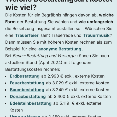
wie viel?
Die Kosten für ein Begräbnis hängen davon ab,
welche
Form
der Bestattung Sie wählen und
wie umfangreich
die Beisetzung insgesamt ausfallen soll: Wünschen Sie
eine
Trauerfeier
samt Trauerrede und
Trauermusik
?
Dann müssen Sie mit höheren Kosten rechnen als zum
Beispiel für eine
anonyme Bestattung
.
Bei
Benu – Bestattung und Vorsorge
können Sie nach
aktuellem Stand (April 2024) mit folgenden
Bestattungskosten rechnen:
Erdbestattung
ab 2.990 € exkl. externe Kosten
Feuerbestattung
ab 3.029 € exkl. externe Kosten
Baumbestattung
ab 3.249 € exkl. externe Kosten
Donaubestattung
ab 3.400 € exkl. externe Kosten
Edelsteinbestattung
ab 5.119 € exkl. externe
Kosten
Urne zu Hause
ab 2.459 exkl. externe Kosten