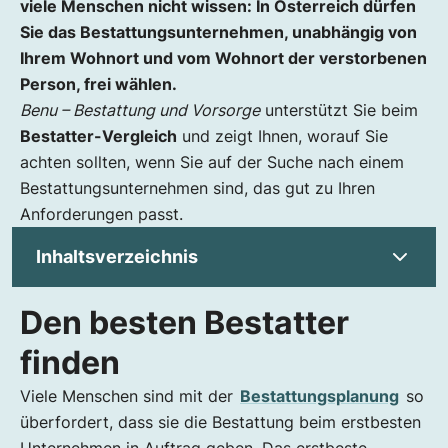
viele Menschen nicht wissen: In Österreich dürfen
Sie das Bestattungsunternehmen, unabhängig von
Ihrem Wohnort und vom Wohnort der verstorbenen
Person, frei wählen.
Benu – Bestattung und Vorsorge
unterstützt Sie beim
Bestatter-Vergleich
und zeigt Ihnen, worauf Sie
achten sollten, wenn Sie auf der Suche nach einem
Bestattungsunternehmen sind, das gut zu Ihren
Anforderungen passt.
Inhaltsverzeichnis
Den besten Bestatter
Den besten Bestatter finden
Welcher Bestatter ist zuständig?
finden
Freie Bestatterwahl, freie Friedhofswahl
Viele Menschen sind mit der
Bestattungsplanung
so
Wie viel kostet eine Bestattung in Österreich?
überfordert, dass sie die Bestattung beim erstbesten
Was für eine Bestattung ist am billigsten?