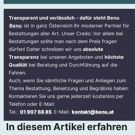
In diesem Artikel erfahren Sie alles
Transparent und verlässlich - dafür steht Benu
Wissenswerte rund ums Thema Bestattung
Benu
ist in ganz Österreich Ihr moderner Partner für
in Dornbirn:
Bestattungen aller Art. Unser Credo: Vor allem bei
Sachdienlicher Hinweis
Bestattungen sollte man nach dem Preis fragen
dürfen! Daher schreiben wir uns
Bestattungen in Dornbirn während Corona
absolute
Transparenz
bei unseren Angeboten und
höchste
Das sind die ersten Schritte bei einem
Qualität
bei Beratung und Durchführung auf die
Todesfall in Dornbirn
Fahnen.
Schritt 1: Totenbeschauarzt des örtlichen
Auch, wenn Sie sämtliche Fragen und Anliegen zum
Gesundheitsamtes verständigen
Thema Bestattung, Beisetzung und Begräbnis haben:
Schritt 2: Kontaktieren Sie den Bestatter Ihres
Kontaktieren Sie uns gerne jederzeit kostenlos per
Vertrauens
Telefon oder E-Mail:
Schritt 3: Angehörige informieren
Tel.:
01 907 68 85
E-Mail:
kontakt@benu.at
Schritt 4: Wichtige Dokumente zusammentragen
In diesem Artikel erfahren
Schritt 5: Verfügungen, Verträge &amp;
Versicherungen sammeln