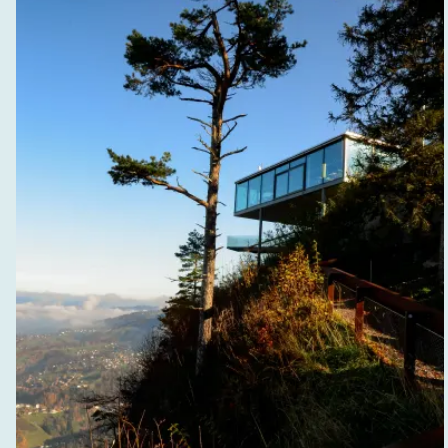
Dornbirn
Preisgünstige Alternative zum
Armenbegräbnis
Körperspende in Dornbirn und Umgebung
Bestattungsvorsorge Dornbirn - ohne
Sorgen vorsorgen!
Der Klassiker: Sterbegeldversicherung
Die moderne Alternative: Bestattungsvorsorge
&amp; Treuhandkonto
Bestattungskostenrechner
Das sagen unsere Kunden