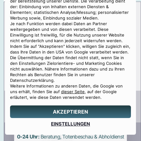
der Bereitstellung unserer Dienste. Die Verarbeitung dient
der: Einbindung von Inhalten externen Diensten &
Donaubestattung kostenlos
Elementen; statistischen Analyse/Messung; personalisierter
Werbung sowie, Einbindung sozialer Medien.
planen
Je nach Funktion werden dabei Daten an Partner
Ermitteln Sie die Kosten für eine
weitergegeben und von diesen verarbeitet. Diese
Einwilligung ist freiwillig, für die Nutzung unserer Website
Donaubestattung in wenigen Schritten.
nicht erforderlich und kann jederzeit widerrufen werden.
0-24 Uhr: Beratung, Totenbeschau & Abholdienst
Indem Sie auf "Akzeptieren" klicken, willigen Sie zugleich ein,
dass Ihre Daten in den USA von Google verarbeitet werden.
Bestattung planen
Die Übermittlung der Daten findet nicht statt, wenn Sie in
den Einstellungen Zielorientiere- und Marketing Cookies
Vorsorge planen
nicht auswählen. Nähere Informationen dazu und zu Ihren
Rechten als Benutzer finden Sie in unserer
☎ 01 358 76 40
Datenschutzerklärung.
Weitere Informationen zu anderen Daten, die Google von
uns erhält, finden Sie auf
dieser Seite
, auf der Google
erläutert, wie diese Daten verwendet werden.
AKZEPTIEREN
Basierend auf
1633
Bewertungen
Angebot
EINSTELLUNGEN
0800 88 44 04
erstellen
Wir kümmern uns um alles
0-24 Uhr:
Beratung, Totenbeschau & Abholdienst
Faire Preise