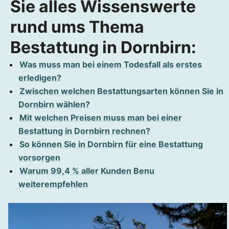
Sie alles Wissenswerte
Bestattungsarten in Dornbirn: Bestattung,
rund ums Thema
Begräbnis, Beisetzung - Welche
Möglichkeiten gibt es?
Bestattung in Dornbirn:
Erdbestattung Dornbirn: Jahrtausendealte
Was muss man bei einem Todesfall als erstes
Tradition
erledigen?
Feuerbestattung Dornbirn: Modern bestattet
Zwischen welchen Bestattungsarten können Sie in
werden
Dornbirn wählen?
Kosten einer Feuerbestattung in Dornbirn
Mit welchen Preisen muss man bei einer
Urnenbeisetzung an Dornbirner Friedhöfen
Bestattung in Dornbirn rechnen?
Urnenaufbewahrung zu Hause
So können Sie in Dornbirn für eine Bestattung
vorsorgen
Naturbestattungen in Dornbirn
Warum 99,4 % aller Kunden Benu
Donaubestattung bzw. Seebestattung in
weiterempfehlen
Dornbirn
Kosten einer Donaubestattung
Sozialbestattung oder Armenbegräbnis in