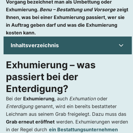
Vorgang bezeichnet man als Umbettung oder
Exhumierung.
Benu – Bestattung und Vorsorge
zeigt
Ihnen, was bei einer Exhumierung passiert, wer sie
in Auftrag geben darf und was die Exhumierung
kosten kann.
Inhaltsverzeichnis
Exhumierung – was
Exhumierung – was passiert bei der
Enterdigung?
passiert bei der
Wie lange kann eine Exhumierung durchgeführt
Enterdigung?
werden?
Was kostet eine Exhumierung in Österreich?
Bei der
Exhumierung
, auch
Exhumation
oder
Kostenbeispiel für eine Exhumierung
Enterdigung
genannt, wird ein bereits bestatteter
Warum exhumieren? Gründe für eine
Leichnam aus seinem Grab freigelegt. Dazu muss das
Exhumierung
Grab erneut eröffnet
werden. Exhumierungen werden
Wie lange dauert die Verwesung im Erdgrab?
in der Regel durch
ein Bestattungsunternehmen