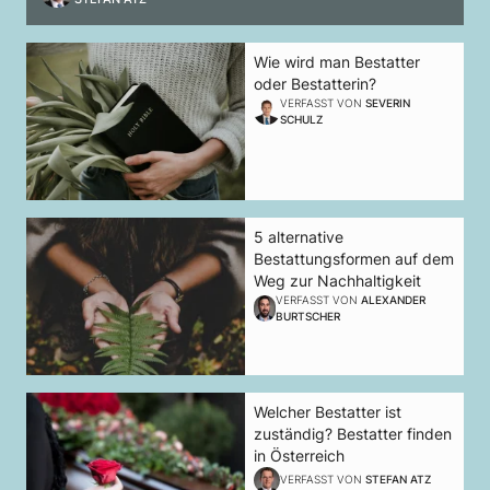
Wie wird man Bestatter
oder Bestatterin?
VERFASST VON
SEVERIN
SCHULZ
5 alternative
Bestattungsformen auf dem
Weg zur Nachhaltigkeit
VERFASST VON
ALEXANDER
BURTSCHER
Welcher Bestatter ist
zuständig? Bestatter finden
in Österreich
VERFASST VON
STEFAN ATZ