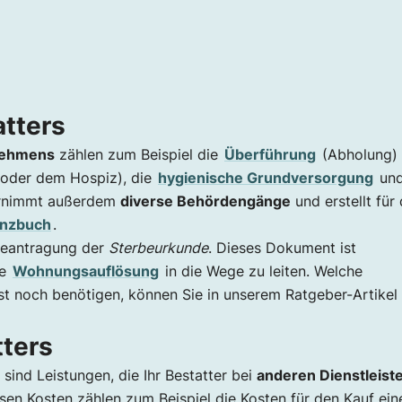
atters
rnehmens
zählen zum Beispiel die
Überführung
(Abholung) 
 oder dem Hospiz), die
hygienische Grundversorgung
und
rnimmt außerdem
diverse Behördengänge
und erstellt für 
enzbuch
.
 Beantragung der
Sterbeurkunde
. Dieses Dokument ist
ie
Wohnungsauflösung
in die Wege zu leiten. Welche
t noch benötigen, können Sie in unserem Ratgeber-Artikel
ters
sind Leistungen, die Ihr Bestatter bei
anderen Dienstleist
esen Kosten zählen zum Beispiel die Kosten für den Kauf ein