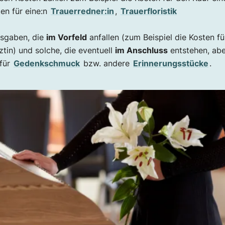
ten für eine:n
Trauerredner:in
,
Trauerfloristik
usgaben, die
im Vorfeld
anfallen (zum Beispiel die Kosten fü
tin) und solche, die eventuell
im Anschluss
entstehen, abe
 für
Gedenkschmuck
bzw. andere
Erinnerungsstücke
.