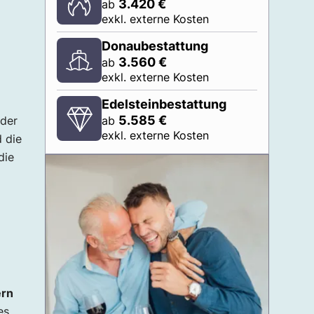
3.420
€
ab
exkl. externe Kosten
Donaubestattung
3.560
€
ab
exkl. externe Kosten
Edelsteinbestattung
5.585
€
der
ab
exkl. externe Kosten
 die
die
ern
es