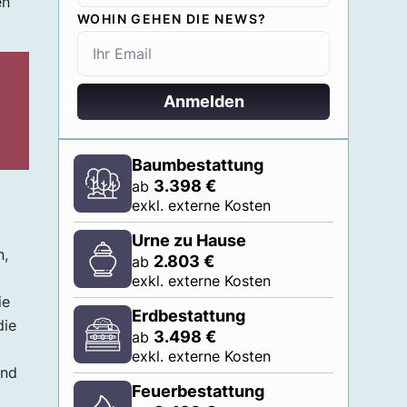
en
WOHIN GEHEN DIE NEWS?
Anmelden
Baumbestattung
3.398
€
ab
exkl. externe Kosten
Urne zu Hause
n,
2.803
€
ab
exkl. externe Kosten
ie
Erdbestattung
die
3.498
€
ab
exkl. externe Kosten
und
Feuerbestattung