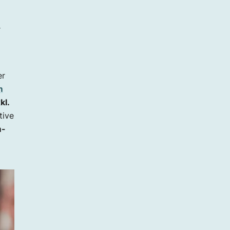
r
er
m
kl.
tive
m-