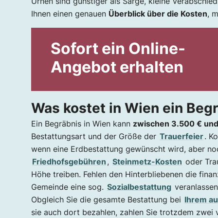
Urnen sind günstiger als Särge, kleine Verabschie
Wie viel kostet die günstigste Bestattung in
Ihnen einen genauen
Überblick über die Kosten
, 
Unsere Standorte in Wien
Sofort ein Online-
Angebot erhalten
Was kostet in Wien ein Beg
Ein Begräbnis in Wien kann
zwischen 3.500 € und
Bestattungsart und der Größe der
Trauerfeier
. K
wenn eine Erdbestattung gewünscht wird, aber noc
Friedhofsgebühren
,
Steinmetz-Kosten
oder Trau
Höhe treiben. Fehlen den Hinterbliebenen die finan
Gemeinde eine sog.
Sozialbestattung
veranlassen
Obgleich Sie die gesamte Bestattung bei
Ihrem a
sie auch dort bezahlen, zahlen Sie trotzdem zwei 