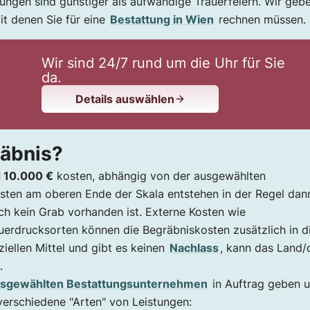
dungen sind günstiger als aufwändige Trauerfeiern. Wir geb
 Wien?
mit denen Sie für eine
Bestattung in Wien
rechnen müssen.
Wir sind 24/7 rund um die Uhr für Sie
da.
Details auswählen
räbnis?
 10.000 €
kosten, abhängig von der ausgewählten
osten am oberen Ende der Skala entstehen in der Regel dan
h kein Grab vorhanden ist. Externe Kosten wie
erdrucksorten können die Begräbniskosten zusätzlich in d
ziellen Mittel und gibt es keinen
Nachlass
, kann das Land/
.
usgewählten Bestattungsunternehmen
in Auftrag geben 
verschiedene "Arten" von Leistungen: