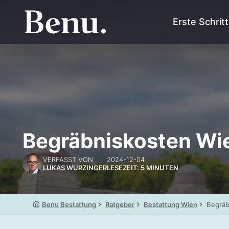
Erste Schrit
Begräbniskosten Wie
VERFASST VON
2024-12-04
LUKAS WURZINGER
LESEZEIT: 5 MINUTEN
Benu Bestattung
Ratgeber
Bestattung Wien
Begräb