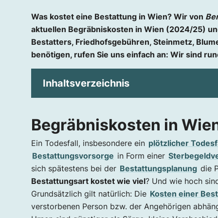
Was kostet eine Bestattung in Wien? Wir von
Ben
aktuellen Begräbniskosten in Wien (2024/25) un
Bestatters, Friedhofsgebühren, Steinmetz, Blu
benötigen, rufen Sie uns einfach an: Wir sind r
Inhaltsverzeichnis
Begräbniskosten in Wien
Begräbniskosten in Wie
Was kostet in Wien ein Begräbnis?
Eigenleistungen eines Bestatters
Ein Todesfall, insbesondere ein
plötzlicher Todesf
Fremdleistungen des Bestatters
Bestattungsvorsorge
in Form einer
Sterbegeldv
sich spätestens bei der
Bestattungsplanung
die P
Begräbniskosten in Wien nach Bestattungsa
Bestattungsart kostet wie viel
? Und wie hoch sin
Kosten einer Erdbestattung in Wien
Grundsätzlich gilt natürlich: Die
Kosten einer Bes
Kosten einer Feuerbestattung in Wien
verstorbenen Person bzw. der Angehörigen abhä
Kosten für Naturbestattungen in Wien