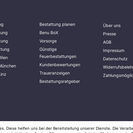
ng
Bestattung planen
Über uns
tung
Benu BoX
Presse
tung
Vorsorge
AGB
ttung
Günstige
Impressum
Feuerbestattungen
Wien
Datenschutz
Kundenbewertungen
 München
Widerrufsbeleh
Traueranzeigen
Linz
Zahlungsmöglic
Bestattungsratgeber
s. Diese helfen uns bei der Bereitstellung unserer Dienste. Die Verarb