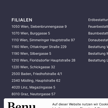
FILIALEN
Erdbestattu
1050 Wien, Siebenbrunnengasse 9
Feuerbestat
1070 Wien, Burggasse 5
Baumbestat
1110 Wien, Simmeringer Hauptstraße 97
Donaubesta
1160 Wien, Ottakringer Straße 229
Bestattung 
1190 Wien, Silbergasse 5
Bestattung
1210 Wien, Floridsdorfer Hauptstraße 28
Bestattung 
1220 Wien, Schickgasse 32
2500 Baden, Friedhofstraße 4/1
2340 Mödling, Hauptstraße 62
4020 Linz, Magazingasse 5
8010 Graz, Neutorgasse 57
80337 München, Waltherstraße 33
Auf dieser Website nutzen wir Cookie
80637 München, Baldurstraße 29