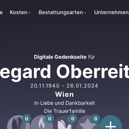
te
Kosten
Bestattungsarten
Unternehmen
Digitale Gedenkseite
für
degard Oberrei
20.11.1940
-
26.01.2024
Wien
In Liebe und Dankbarkeit
Die Trauerfamilie
0
0
0
0