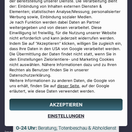
Feuerbestattung
der Bereitstellung unserer Dienste. Die Verarbeitung dient
der: Einbindung von Inhalten externen Diensten &
Baumbestattung
Elementen; statistischen Analyse/Messung; personalisierter
Donaubestattung
Werbung sowie, Einbindung sozialer Medien.
Je nach Funktion werden dabei Daten an Partner
Bestattung Wien
weitergegeben und von diesen verarbeitet. Diese
Bestattung München
Einwilligung ist freiwillig, für die Nutzung unserer Website
nicht erforderlich und kann jederzeit widerrufen werden.
Bestattung Linz
Indem Sie auf "Akzeptieren" klicken, willigen Sie zugleich ein,
dass Ihre Daten in den USA von Google verarbeitet werden.
Bestattung planen
Die Übermittlung der Daten findet nicht statt, wenn Sie in
Benu BoX
den Einstellungen Zielorientiere- und Marketing Cookies
nicht auswählen. Nähere Informationen dazu und zu Ihren
Vorsorge
Rechten als Benutzer finden Sie in unserer
Günstige Feuerbestattungen
Datenschutzerklärung.
Weitere Informationen zu anderen Daten, die Google von
Kundenbewertungen
uns erhält, finden Sie auf
dieser Seite
, auf der Google
Traueranzeigen
erläutert, wie diese Daten verwendet werden.
Bestattungsratgeber
AKZEPTIEREN
Über uns
Angebot
Presse
EINSTELLUNGEN
0800 88 44 04
erstellen
AGB
0-24 Uhr:
Beratung, Totenbeschau & Abholdienst