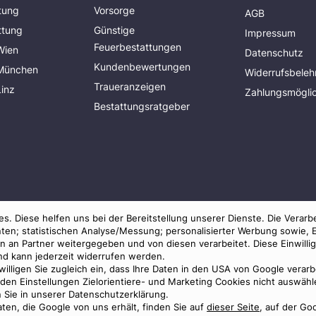
tung
Vorsorge
AGB
ttung
Günstige
Impressum
Feuerbestattungen
Wien
Datenschutz
Kundenbewertungen
 München
Widerrufsbeleh
Traueranzeigen
Linz
Zahlungsmöglic
Bestattungsratgeber
s. Diese helfen uns bei der Bereitstellung unserer Dienste. Die Verarb
ten; statistischen Analyse/Messung; personalisierter Werbung sowie, 
an Partner weitergegeben und von diesen verarbeitet. Diese Einwilligun
und kann jederzeit widerrufen werden.
 willigen Sie zugleich ein, dass Ihre Daten in den USA von Google verar
© 2026 Benu GmbH. Alle Rechte vorbehalten.
in den Einstellungen Zielorientiere- und Marketing Cookies nicht auswä
n Sie in unserer Datenschutzerklärung.
ten, die Google von uns erhält, finden Sie auf
dieser Seite
, auf der Go