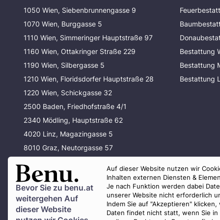
1050 Wien, Siebenbrunnengasse 9
Feuerbestat
1070 Wien, Burggasse 5
Baumbestat
1110 Wien, Simmeringer Hauptstraße 97
Donaubesta
1160 Wien, Ottakringer Straße 229
Bestattung 
1190 Wien, Silbergasse 5
Bestattung
1210 Wien, Floridsdorfer Hauptstraße 28
Bestattung 
1220 Wien, Schickgasse 32
2500 Baden, Friedhofstraße 4/1
2340 Mödling, Hauptstraße 62
4020 Linz, Magazingasse 5
8010 Graz, Neutorgasse 57
80337 München, Waltherstraße 33
Auf dieser Website nutzen wir Cookie
80637 München, Baldurstraße 29
Inhalten externen Diensten & Elemen
Je nach Funktion werden dabei Daten 
Bevor Sie zu
benu.at
unserer Website nicht erforderlich 
weitergehen Auf
Indem Sie auf "Akzeptieren" klicken,
dieser Website
Daten findet nicht statt, wenn Sie 