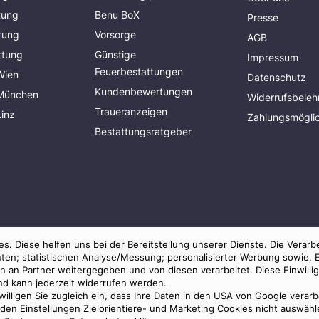
tung
Benu BoX
Presse
tung
Vorsorge
AGB
ttung
Günstige
Impressum
Feuerbestattungen
Wien
Datenschutz
Kundenbewertungen
 München
Widerrufsbeleh
Traueranzeigen
Linz
Zahlungsmöglic
Bestattungsratgeber
s. Diese helfen uns bei der Bereitstellung unserer Dienste. Die Verarb
ten; statistischen Analyse/Messung; personalisierter Werbung sowie, 
an Partner weitergegeben und von diesen verarbeitet. Diese Einwilligun
und kann jederzeit widerrufen werden.
 willigen Sie zugleich ein, dass Ihre Daten in den USA von Google verar
© 2026 Benu GmbH. Alle Rechte vorbehalten.
in den Einstellungen Zielorientiere- und Marketing Cookies nicht auswä