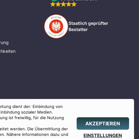
Staatlich geprüfter
Bestatter
rung
hkeiten
eitung dient der: Einbindung von
Einbindung sozialer Medien.
g ist freiwillig, für die Nutzung
AKZEPTIEREN
beitet werden. Die Übermittlung der
hlen. Nähere Informationen dazu und
EINSTELLUNGEN