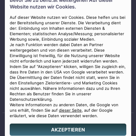
Bevor Sie zu
benu.at
weitergehen Auf dieser
Über uns
Website nutzen wir Cookies.
Presse
AGB
Auf dieser Website nutzen wir Cookies. Diese helfen uns bei
der Bereitstellung unserer Dienste. Die Verarbeitung dient
Impressum
der: Einbindung von Inhalten externen Diensten &
Elementen; statistischen Analyse/Messung; personalisierter
Datenschutz
Werbung sowie, Einbindung sozialer Medien.
Widerrufsbelehrung
Je nach Funktion werden dabei Daten an Partner
weitergegeben und von diesen verarbeitet. Diese
Zahlungsmöglichkeiten
Einwilligung ist freiwillig, für die Nutzung unserer Website
nicht erforderlich und kann jederzeit widerrufen werden.
Indem Sie auf "Akzeptieren" klicken, willigen Sie zugleich ein,
dass Ihre Daten in den USA von Google verarbeitet werden.
Die Übermittlung der Daten findet nicht statt, wenn Sie in
den Einstellungen Zielorientiere- und Marketing Cookies
nicht auswählen. Nähere Informationen dazu und zu Ihren
Staatlich geprüfter
Rechten als Benutzer finden Sie in unserer
Bestatter
Datenschutzerklärung.
Weitere Informationen zu anderen Daten, die Google von
uns erhält, finden Sie auf
dieser Seite
, auf der Google
erläutert, wie diese Daten verwendet werden.
AKZEPTIEREN
© 2026 Benu GmbH. Alle Rechte vorbehalten.