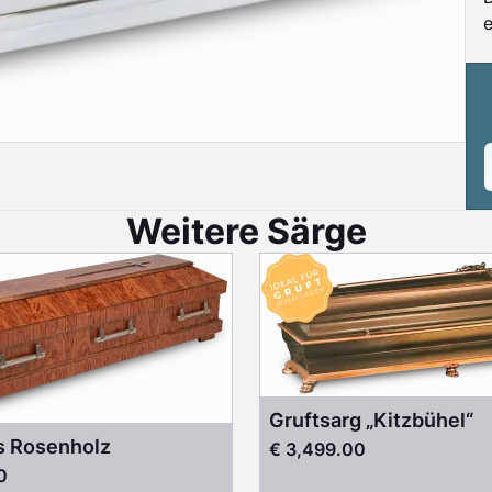
e
Weitere Särge
Gruftsarg „Kitzbühel“
s Rosenholz
€ 3,499.00
0