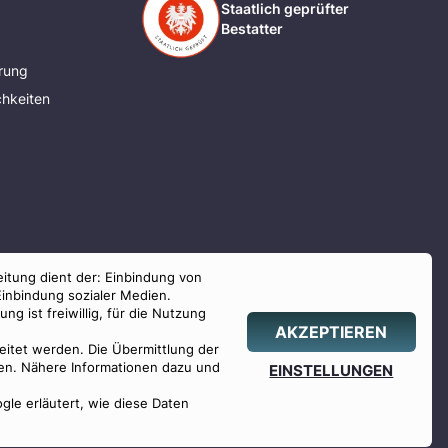
Staatlich geprüfter
Bestatter
rung
hkeiten
eitung dient der: Einbindung von
Einbindung sozialer Medien.
g ist freiwillig, für die Nutzung
AKZEPTIEREN
beitet werden. Die Übermittlung der
hlen. Nähere Informationen dazu und
EINSTELLUNGEN
ogle erläutert, wie diese Daten