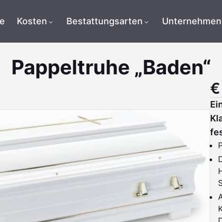
te
Kosten
Bestattungsarten
Unternehmen
Pappeltruhe „Baden“
€
Ei
Kl
fe
A