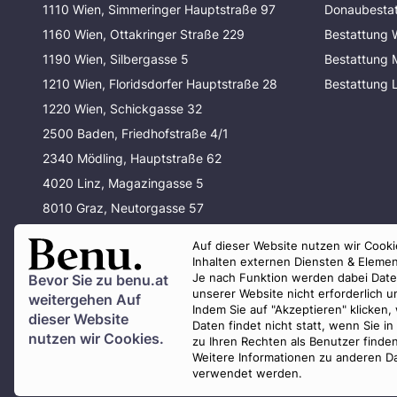
1110 Wien, Simmeringer Hauptstraße 97
Donaubesta
1160 Wien, Ottakringer Straße 229
Bestattung 
1190 Wien, Silbergasse 5
Bestattung
1210 Wien, Floridsdorfer Hauptstraße 28
Bestattung 
1220 Wien, Schickgasse 32
2500 Baden, Friedhofstraße 4/1
2340 Mödling, Hauptstraße 62
4020 Linz, Magazingasse 5
8010 Graz, Neutorgasse 57
80337 München, Waltherstraße 33
Auf dieser Website nutzen wir Cookie
80637 München, Baldurstraße 29
Inhalten externen Diensten & Elemen
Je nach Funktion werden dabei Daten 
Bevor Sie zu
benu.at
unserer Website nicht erforderlich 
weitergehen Auf
Indem Sie auf "Akzeptieren" klicken,
dieser Website
Daten findet nicht statt, wenn Sie 
nutzen wir Cookies.
zu Ihren Rechten als Benutzer finde
Weitere Informationen zu anderen Da
verwendet werden.