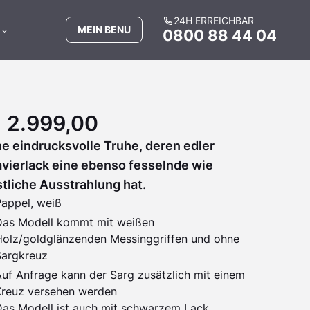
24H ERREICHBAR
MEIN BENU
0800 88 44 04
 2.999,00
ne eindrucksvolle Truhe, deren edler
avierlack eine ebenso fesselnde wie
stliche Ausstrahlung hat.
Pappel, weiß
Das Modell kommt mit weißen
Holz/goldglänzenden Messinggriffen und ohne
Sargkreuz
uf Anfrage kann der Sarg zusätzlich mit einem
Kreuz versehen werden
Das Modell ist auch mit schwarzem Lack