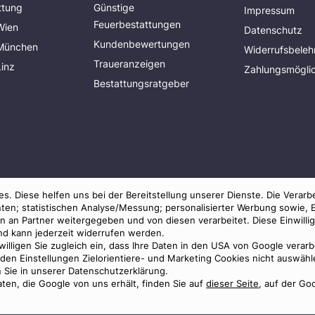
ttung
Günstige
Impressum
Feuerbestattungen
Wien
Datenschutz
Kundenbewertungen
 München
Widerrufsbeleh
Traueranzeigen
Linz
Zahlungsmöglic
Bestattungsratgeber
s. Diese helfen uns bei der Bereitstellung unserer Dienste. Die Verarb
ten; statistischen Analyse/Messung; personalisierter Werbung sowie, 
an Partner weitergegeben und von diesen verarbeitet. Diese Einwilligun
und kann jederzeit widerrufen werden.
 willigen Sie zugleich ein, dass Ihre Daten in den USA von Google verar
© 2026 Benu GmbH. Alle Rechte vorbehalten.
in den Einstellungen Zielorientiere- und Marketing Cookies nicht auswä
n Sie in unserer Datenschutzerklärung.
ten, die Google von uns erhält, finden Sie auf
dieser Seite
, auf der Go