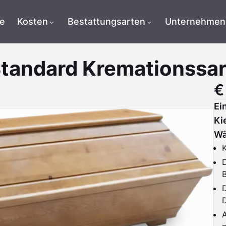
te
Kosten
Bestattungsarten
Unternehmen
tandard Kremationssa
€
Ei
Ki
Wä
K
D
A