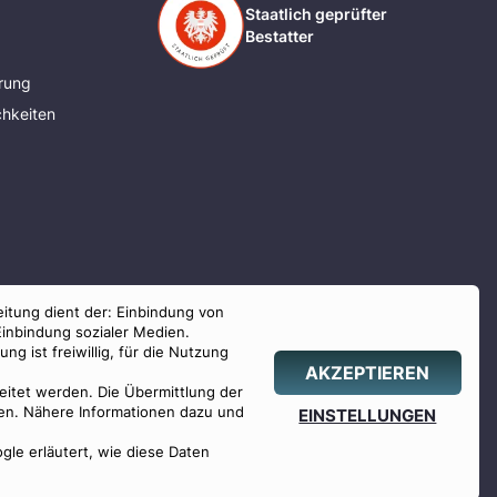
Staatlich geprüfter
Bestatter
rung
hkeiten
eitung dient der: Einbindung von
Einbindung sozialer Medien.
g ist freiwillig, für die Nutzung
AKZEPTIEREN
beitet werden. Die Übermittlung der
hlen. Nähere Informationen dazu und
EINSTELLUNGEN
ogle erläutert, wie diese Daten