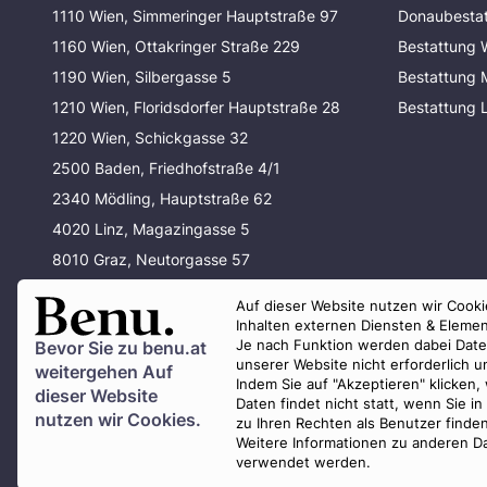
1110 Wien, Simmeringer Hauptstraße 97
Donaubesta
1160 Wien, Ottakringer Straße 229
Bestattung 
1190 Wien, Silbergasse 5
Bestattung
1210 Wien, Floridsdorfer Hauptstraße 28
Bestattung 
1220 Wien, Schickgasse 32
2500 Baden, Friedhofstraße 4/1
2340 Mödling, Hauptstraße 62
4020 Linz, Magazingasse 5
8010 Graz, Neutorgasse 57
80337 München, Waltherstraße 33
Auf dieser Website nutzen wir Cookie
80637 München, Baldurstraße 29
Inhalten externen Diensten & Elemen
Je nach Funktion werden dabei Daten 
Bevor Sie zu
benu.at
unserer Website nicht erforderlich 
weitergehen Auf
Indem Sie auf "Akzeptieren" klicken,
dieser Website
Daten findet nicht statt, wenn Sie 
nutzen wir Cookies.
zu Ihren Rechten als Benutzer finde
Weitere Informationen zu anderen Da
verwendet werden.