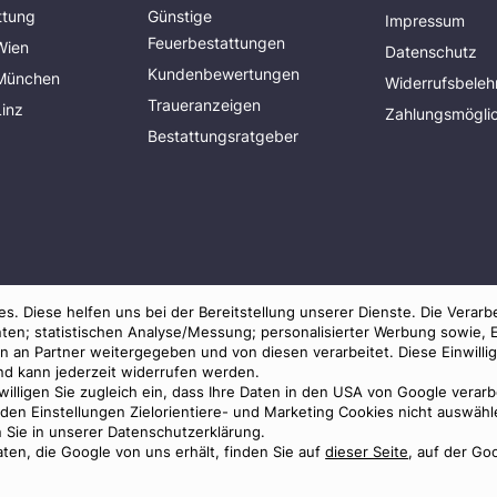
ttung
Günstige
Impressum
Feuerbestattungen
Wien
Datenschutz
Kundenbewertungen
 München
Widerrufsbeleh
Traueranzeigen
Linz
Zahlungsmöglic
Bestattungsratgeber
s. Diese helfen uns bei der Bereitstellung unserer Dienste. Die Verarb
ten; statistischen Analyse/Messung; personalisierter Werbung sowie, 
an Partner weitergegeben und von diesen verarbeitet. Diese Einwilligun
und kann jederzeit widerrufen werden.
 willigen Sie zugleich ein, dass Ihre Daten in den USA von Google verar
© 2026 Benu GmbH. Alle Rechte vorbehalten.
in den Einstellungen Zielorientiere- und Marketing Cookies nicht auswä
n Sie in unserer Datenschutzerklärung.
ten, die Google von uns erhält, finden Sie auf
dieser Seite
, auf der Go