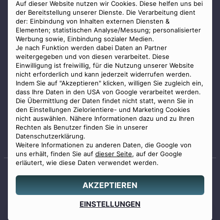
AGB
Auf dieser Website nutzen wir Cookies. Diese helfen uns bei
der Bereitstellung unserer Dienste. Die Verarbeitung dient
Impressum
der: Einbindung von Inhalten externen Diensten &
Elementen; statistischen Analyse/Messung; personalisierter
Datenschutz
Werbung sowie, Einbindung sozialer Medien.
Widerrufsbelehrung
Je nach Funktion werden dabei Daten an Partner
weitergegeben und von diesen verarbeitet. Diese
Zahlungsmöglichkeiten
Einwilligung ist freiwillig, für die Nutzung unserer Website
nicht erforderlich und kann jederzeit widerrufen werden.
Indem Sie auf "Akzeptieren" klicken, willigen Sie zugleich ein,
dass Ihre Daten in den USA von Google verarbeitet werden.
Die Übermittlung der Daten findet nicht statt, wenn Sie in
den Einstellungen Zielorientiere- und Marketing Cookies
nicht auswählen. Nähere Informationen dazu und zu Ihren
Staatlich geprüfter
Rechten als Benutzer finden Sie in unserer
Bestatter
Datenschutzerklärung.
Weitere Informationen zu anderen Daten, die Google von
uns erhält, finden Sie auf
dieser Seite
, auf der Google
erläutert, wie diese Daten verwendet werden.
AKZEPTIEREN
© 2026 Benu GmbH. Alle Rechte vorbehalten.
Angebot
EINSTELLUNGEN
0800 88 44 04
erstellen