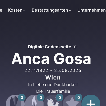
te
Kosten
Bestattungsarten
Unternehmen
Digitale Gedenkseite
für
Anca Gosa
22.11.1922
-
25.08.2025
Wien
In Liebe und Dankbarkeit
Die Trauerfamilie
0
0
0
0