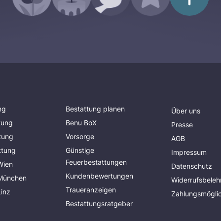
ng
Bestattung planen
Über uns
tung
Benu BoX
Presse
tung
Vorsorge
AGB
ttung
Günstige
Impressum
Feuerbestattungen
Wien
Datenschutz
Kundenbewertungen
 München
Widerrufsbeleh
Traueranzeigen
Linz
Zahlungsmöglic
Bestattungsratgeber