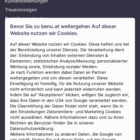
Kundenbewertungen
Traueranzeigen
Bestattungsratgeber
Bevor Sie zu
benu.at
weitergehen Auf dieser
Über uns
Website nutzen wir Cookies.
Presse
Auf dieser Website nutzen wir Cookies. Diese helfen uns bei
AGB
der Bereitstellung unserer Dienste. Die Verarbeitung dient
Impressum
der: Einbindung von Inhalten externen Diensten &
Elementen; statistischen Analyse/Messung; personalisierter
Datenschutz
Werbung sowie, Einbindung sozialer Medien.
Widerrufsbelehrung
Je nach Funktion werden dabei Daten an Partner
weitergegeben und von diesen verarbeitet. Diese
Zahlungsmöglichkeiten
Einwilligung ist freiwillig, für die Nutzung unserer Website
nicht erforderlich und kann jederzeit widerrufen werden.
Indem Sie auf "Akzeptieren" klicken, willigen Sie zugleich ein,
dass Ihre Daten in den USA von Google verarbeitet werden.
Die Übermittlung der Daten findet nicht statt, wenn Sie in
den Einstellungen Zielorientiere- und Marketing Cookies
nicht auswählen. Nähere Informationen dazu und zu Ihren
Staatlich geprüfter
Rechten als Benutzer finden Sie in unserer
Bestatter
Datenschutzerklärung.
Weitere Informationen zu anderen Daten, die Google von
uns erhält, finden Sie auf
dieser Seite
, auf der Google