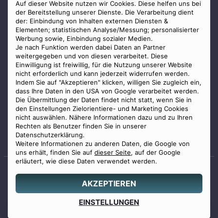
AGB
Auf dieser Website nutzen wir Cookies. Diese helfen uns bei
der Bereitstellung unserer Dienste. Die Verarbeitung dient
Impressum
der: Einbindung von Inhalten externen Diensten &
Elementen; statistischen Analyse/Messung; personalisierter
Datenschutz
Werbung sowie, Einbindung sozialer Medien.
Widerrufsbelehrung
Je nach Funktion werden dabei Daten an Partner
weitergegeben und von diesen verarbeitet. Diese
Zahlungsmöglichkeiten
Einwilligung ist freiwillig, für die Nutzung unserer Website
nicht erforderlich und kann jederzeit widerrufen werden.
Indem Sie auf "Akzeptieren" klicken, willigen Sie zugleich ein,
dass Ihre Daten in den USA von Google verarbeitet werden.
Die Übermittlung der Daten findet nicht statt, wenn Sie in
den Einstellungen Zielorientiere- und Marketing Cookies
nicht auswählen. Nähere Informationen dazu und zu Ihren
Staatlich geprüfter
Rechten als Benutzer finden Sie in unserer
Bestatter
Datenschutzerklärung.
Weitere Informationen zu anderen Daten, die Google von
uns erhält, finden Sie auf
dieser Seite
, auf der Google
erläutert, wie diese Daten verwendet werden.
AKZEPTIEREN
© 2026 Benu GmbH. Alle Rechte vorbehalten.
Angebot
EINSTELLUNGEN
0800 88 44 04
erstellen