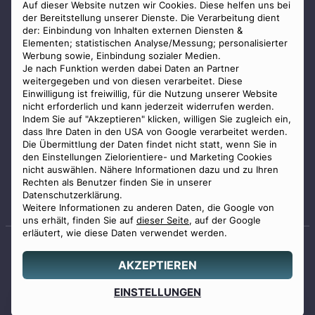
AGB
Auf dieser Website nutzen wir Cookies. Diese helfen uns bei
der Bereitstellung unserer Dienste. Die Verarbeitung dient
Impressum
der: Einbindung von Inhalten externen Diensten &
Elementen; statistischen Analyse/Messung; personalisierter
Datenschutz
Werbung sowie, Einbindung sozialer Medien.
Widerrufsbelehrung
Je nach Funktion werden dabei Daten an Partner
weitergegeben und von diesen verarbeitet. Diese
Zahlungsmöglichkeiten
Einwilligung ist freiwillig, für die Nutzung unserer Website
nicht erforderlich und kann jederzeit widerrufen werden.
Indem Sie auf "Akzeptieren" klicken, willigen Sie zugleich ein,
dass Ihre Daten in den USA von Google verarbeitet werden.
Die Übermittlung der Daten findet nicht statt, wenn Sie in
den Einstellungen Zielorientiere- und Marketing Cookies
nicht auswählen. Nähere Informationen dazu und zu Ihren
Staatlich geprüfter
Rechten als Benutzer finden Sie in unserer
Bestatter
Datenschutzerklärung.
Weitere Informationen zu anderen Daten, die Google von
uns erhält, finden Sie auf
dieser Seite
, auf der Google
erläutert, wie diese Daten verwendet werden.
AKZEPTIEREN
© 2026 Benu GmbH. Alle Rechte vorbehalten.
Angebot
EINSTELLUNGEN
0800 88 44 04
erstellen