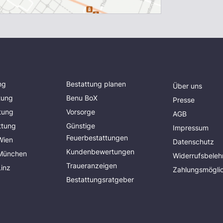
ng
Bestattung planen
Über uns
tung
Benu BoX
Presse
tung
Vorsorge
AGB
ttung
Günstige
Impressum
Feuerbestattungen
Wien
Datenschutz
Kundenbewertungen
 München
Widerrufsbeleh
Traueranzeigen
Linz
Zahlungsmöglic
Bestattungsratgeber