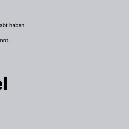
habt haben
nnt,
l