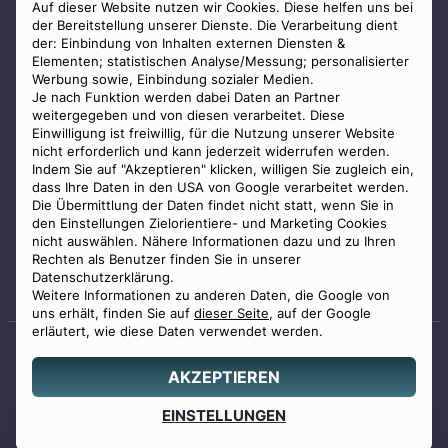
AGB
Auf dieser Website nutzen wir Cookies. Diese helfen uns bei
der Bereitstellung unserer Dienste. Die Verarbeitung dient
Impressum
der: Einbindung von Inhalten externen Diensten &
Elementen; statistischen Analyse/Messung; personalisierter
Datenschutz
Werbung sowie, Einbindung sozialer Medien.
Widerrufsbelehrung
Je nach Funktion werden dabei Daten an Partner
weitergegeben und von diesen verarbeitet. Diese
Zahlungsmöglichkeiten
Einwilligung ist freiwillig, für die Nutzung unserer Website
nicht erforderlich und kann jederzeit widerrufen werden.
Indem Sie auf "Akzeptieren" klicken, willigen Sie zugleich ein,
dass Ihre Daten in den USA von Google verarbeitet werden.
Die Übermittlung der Daten findet nicht statt, wenn Sie in
den Einstellungen Zielorientiere- und Marketing Cookies
nicht auswählen. Nähere Informationen dazu und zu Ihren
Staatlich geprüfter
Rechten als Benutzer finden Sie in unserer
Bestatter
Datenschutzerklärung.
Weitere Informationen zu anderen Daten, die Google von
uns erhält, finden Sie auf
dieser Seite
, auf der Google
erläutert, wie diese Daten verwendet werden.
AKZEPTIEREN
© 2026 Benu GmbH. Alle Rechte vorbehalten.
Angebot
EINSTELLUNGEN
0800 88 44 04
erstellen