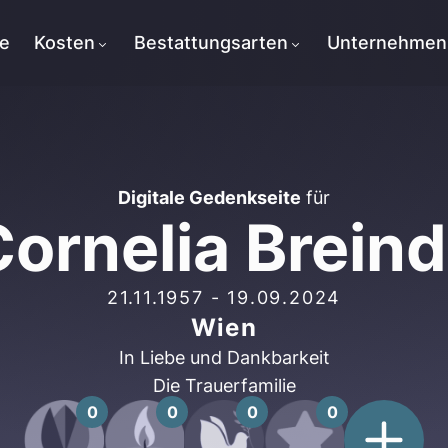
te
Kosten
Bestattungsarten
Unternehmen
Digitale Gedenkseite
für
ornelia Breind
21.11.1957
-
19.09.2024
Wien
In Liebe und Dankbarkeit
Die Trauerfamilie
0
0
0
0