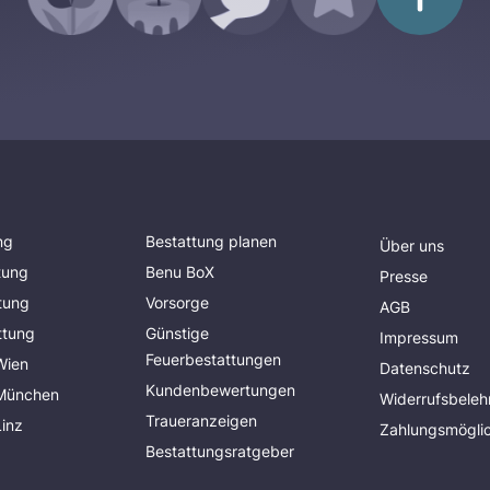
ng
Bestattung planen
Über uns
tung
Benu BoX
Presse
tung
Vorsorge
AGB
ttung
Günstige
Impressum
Feuerbestattungen
Wien
Datenschutz
Kundenbewertungen
 München
Widerrufsbeleh
Traueranzeigen
Linz
Zahlungsmöglic
Bestattungsratgeber