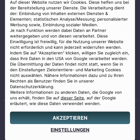
AGB
Auf dieser Website nutzen wir Cookies. Diese helfen uns bei
der Bereitstellung unserer Dienste. Die Verarbeitung dient
Impressum
der: Einbindung von Inhalten externen Diensten &
Elementen; statistischen Analyse/Messung; personalisierter
Datenschutz
Werbung sowie, Einbindung sozialer Medien.
Widerrufsbelehrung
Je nach Funktion werden dabei Daten an Partner
weitergegeben und von diesen verarbeitet. Diese
Zahlungsmöglichkeiten
Einwilligung ist freiwillig, für die Nutzung unserer Website
nicht erforderlich und kann jederzeit widerrufen werden.
Indem Sie auf "Akzeptieren" klicken, willigen Sie zugleich ein,
dass Ihre Daten in den USA von Google verarbeitet werden.
Die Übermittlung der Daten findet nicht statt, wenn Sie in
den Einstellungen Zielorientiere- und Marketing Cookies
nicht auswählen. Nähere Informationen dazu und zu Ihren
Staatlich geprüfter
Rechten als Benutzer finden Sie in unserer
Bestatter
Datenschutzerklärung.
Weitere Informationen zu anderen Daten, die Google von
uns erhält, finden Sie auf
dieser Seite
, auf der Google
erläutert, wie diese Daten verwendet werden.
AKZEPTIEREN
© 2026 Benu GmbH. Alle Rechte vorbehalten.
Angebot
EINSTELLUNGEN
0800 88 44 04
erstellen