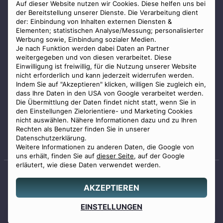
AGB
Auf dieser Website nutzen wir Cookies. Diese helfen uns bei
der Bereitstellung unserer Dienste. Die Verarbeitung dient
Impressum
der: Einbindung von Inhalten externen Diensten &
Elementen; statistischen Analyse/Messung; personalisierter
Datenschutz
Werbung sowie, Einbindung sozialer Medien.
Widerrufsbelehrung
Je nach Funktion werden dabei Daten an Partner
weitergegeben und von diesen verarbeitet. Diese
Zahlungsmöglichkeiten
Einwilligung ist freiwillig, für die Nutzung unserer Website
nicht erforderlich und kann jederzeit widerrufen werden.
Indem Sie auf "Akzeptieren" klicken, willigen Sie zugleich ein,
dass Ihre Daten in den USA von Google verarbeitet werden.
Die Übermittlung der Daten findet nicht statt, wenn Sie in
den Einstellungen Zielorientiere- und Marketing Cookies
nicht auswählen. Nähere Informationen dazu und zu Ihren
Staatlich geprüfter
Rechten als Benutzer finden Sie in unserer
Bestatter
Datenschutzerklärung.
Weitere Informationen zu anderen Daten, die Google von
uns erhält, finden Sie auf
dieser Seite
, auf der Google
erläutert, wie diese Daten verwendet werden.
AKZEPTIEREN
© 2026 Benu GmbH. Alle Rechte vorbehalten.
Angebot
EINSTELLUNGEN
0800 88 44 04
erstellen