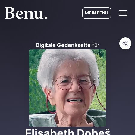
MEIN BENU
Digitale Gedenkseite
für
Elisabeth Dobeš