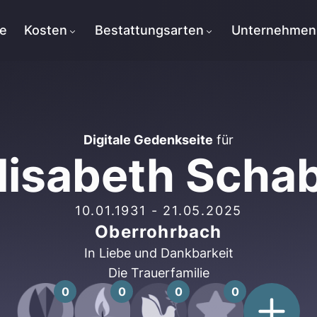
te
Kosten
Bestattungsarten
Unternehmen
Digitale Gedenkseite
für
lisabeth Schab
10.01.1931
-
21.05.2025
Oberrohrbach
In Liebe und Dankbarkeit
Die Trauerfamilie
0
0
0
0