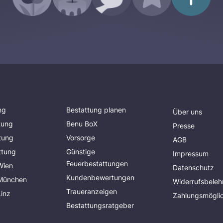
ng
Bestattung planen
Über uns
tung
Benu BoX
Presse
tung
Vorsorge
AGB
ttung
Günstige
Impressum
Feuerbestattungen
Wien
Datenschutz
Kundenbewertungen
 München
Widerrufsbeleh
Traueranzeigen
Linz
Zahlungsmöglic
Bestattungsratgeber