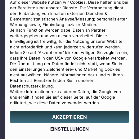
AGB
Auf dieser Website nutzen wir Cookies. Diese helfen uns bei
der Bereitstellung unserer Dienste. Die Verarbeitung dient
Impressum
der: Einbindung von Inhalten externen Diensten &
Elementen; statistischen Analyse/Messung; personalisierter
Datenschutz
Werbung sowie, Einbindung sozialer Medien.
Widerrufsbelehrung
Je nach Funktion werden dabei Daten an Partner
weitergegeben und von diesen verarbeitet. Diese
Zahlungsmöglichkeiten
Einwilligung ist freiwillig, für die Nutzung unserer Website
nicht erforderlich und kann jederzeit widerrufen werden.
Indem Sie auf "Akzeptieren" klicken, willigen Sie zugleich ein,
dass Ihre Daten in den USA von Google verarbeitet werden.
Die Übermittlung der Daten findet nicht statt, wenn Sie in
den Einstellungen Zielorientiere- und Marketing Cookies
nicht auswählen. Nähere Informationen dazu und zu Ihren
Staatlich geprüfter
Rechten als Benutzer finden Sie in unserer
Bestatter
Datenschutzerklärung.
Weitere Informationen zu anderen Daten, die Google von
uns erhält, finden Sie auf
dieser Seite
, auf der Google
erläutert, wie diese Daten verwendet werden.
AKZEPTIEREN
© 2026 Benu GmbH. Alle Rechte vorbehalten.
Angebot
EINSTELLUNGEN
0800 88 44 04
erstellen