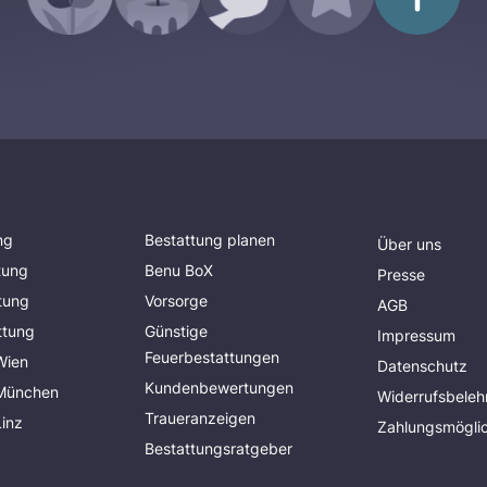
ng
Bestattung planen
Über uns
tung
Benu BoX
Presse
tung
Vorsorge
AGB
ttung
Günstige
Impressum
Feuerbestattungen
Wien
Datenschutz
Kundenbewertungen
 München
Widerrufsbeleh
Traueranzeigen
Linz
Zahlungsmöglic
Bestattungsratgeber