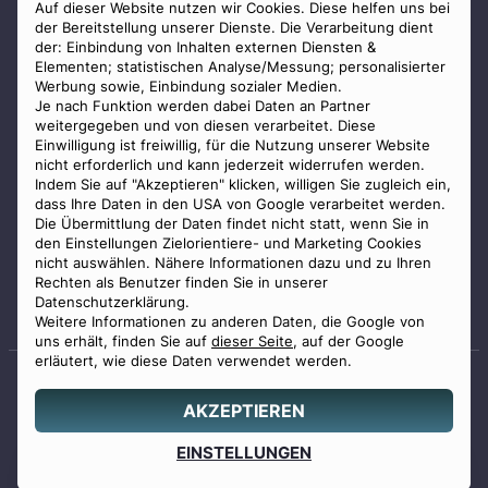
AGB
Auf dieser Website nutzen wir Cookies. Diese helfen uns bei
der Bereitstellung unserer Dienste. Die Verarbeitung dient
Impressum
der: Einbindung von Inhalten externen Diensten &
Elementen; statistischen Analyse/Messung; personalisierter
Datenschutz
Werbung sowie, Einbindung sozialer Medien.
Widerrufsbelehrung
Je nach Funktion werden dabei Daten an Partner
weitergegeben und von diesen verarbeitet. Diese
Zahlungsmöglichkeiten
Einwilligung ist freiwillig, für die Nutzung unserer Website
nicht erforderlich und kann jederzeit widerrufen werden.
Indem Sie auf "Akzeptieren" klicken, willigen Sie zugleich ein,
dass Ihre Daten in den USA von Google verarbeitet werden.
Die Übermittlung der Daten findet nicht statt, wenn Sie in
den Einstellungen Zielorientiere- und Marketing Cookies
nicht auswählen. Nähere Informationen dazu und zu Ihren
Staatlich geprüfter
Rechten als Benutzer finden Sie in unserer
Bestatter
Datenschutzerklärung.
Weitere Informationen zu anderen Daten, die Google von
uns erhält, finden Sie auf
dieser Seite
, auf der Google
erläutert, wie diese Daten verwendet werden.
AKZEPTIEREN
© 2026 Benu GmbH. Alle Rechte vorbehalten.
Angebot
EINSTELLUNGEN
0800 88 44 04
erstellen