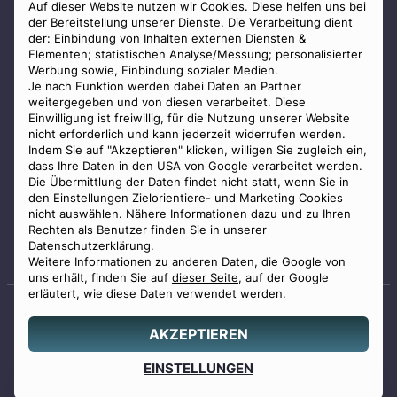
AGB
Auf dieser Website nutzen wir Cookies. Diese helfen uns bei
der Bereitstellung unserer Dienste. Die Verarbeitung dient
Impressum
der: Einbindung von Inhalten externen Diensten &
Elementen; statistischen Analyse/Messung; personalisierter
Datenschutz
Werbung sowie, Einbindung sozialer Medien.
Widerrufsbelehrung
Je nach Funktion werden dabei Daten an Partner
weitergegeben und von diesen verarbeitet. Diese
Zahlungsmöglichkeiten
Einwilligung ist freiwillig, für die Nutzung unserer Website
nicht erforderlich und kann jederzeit widerrufen werden.
Indem Sie auf "Akzeptieren" klicken, willigen Sie zugleich ein,
dass Ihre Daten in den USA von Google verarbeitet werden.
Die Übermittlung der Daten findet nicht statt, wenn Sie in
den Einstellungen Zielorientiere- und Marketing Cookies
nicht auswählen. Nähere Informationen dazu und zu Ihren
Staatlich geprüfter
Rechten als Benutzer finden Sie in unserer
Bestatter
Datenschutzerklärung.
Weitere Informationen zu anderen Daten, die Google von
uns erhält, finden Sie auf
dieser Seite
, auf der Google
erläutert, wie diese Daten verwendet werden.
AKZEPTIEREN
© 2026 Benu GmbH. Alle Rechte vorbehalten.
Angebot
EINSTELLUNGEN
0800 88 44 04
erstellen