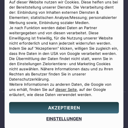
AGB
Auf dieser Website nutzen wir Cookies. Diese helfen uns bei
der Bereitstellung unserer Dienste. Die Verarbeitung dient
Impressum
der: Einbindung von Inhalten externen Diensten &
Elementen; statistischen Analyse/Messung; personalisierter
Datenschutz
Werbung sowie, Einbindung sozialer Medien.
Widerrufsbelehrung
Je nach Funktion werden dabei Daten an Partner
weitergegeben und von diesen verarbeitet. Diese
Zahlungsmöglichkeiten
Einwilligung ist freiwillig, für die Nutzung unserer Website
nicht erforderlich und kann jederzeit widerrufen werden.
Indem Sie auf "Akzeptieren" klicken, willigen Sie zugleich ein,
dass Ihre Daten in den USA von Google verarbeitet werden.
Die Übermittlung der Daten findet nicht statt, wenn Sie in
den Einstellungen Zielorientiere- und Marketing Cookies
nicht auswählen. Nähere Informationen dazu und zu Ihren
Staatlich geprüfter
Rechten als Benutzer finden Sie in unserer
Bestatter
Datenschutzerklärung.
Weitere Informationen zu anderen Daten, die Google von
uns erhält, finden Sie auf
dieser Seite
, auf der Google
erläutert, wie diese Daten verwendet werden.
AKZEPTIEREN
© 2026 Benu GmbH. Alle Rechte vorbehalten.
Angebot
EINSTELLUNGEN
0800 88 44 04
erstellen