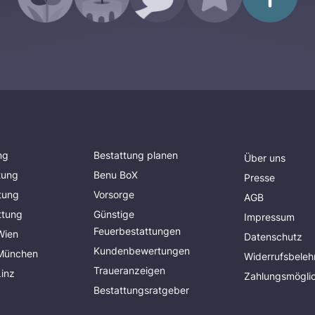
ng
Bestattung planen
Über uns
tung
Benu BoX
Presse
tung
Vorsorge
AGB
ttung
Günstige
Impressum
Feuerbestattungen
Wien
Datenschutz
Kundenbewertungen
 München
Widerrufsbeleh
Traueranzeigen
Linz
Zahlungsmöglic
Bestattungsratgeber