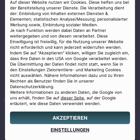
AGB
Auf dieser Website nutzen wir Cookies. Diese helfen uns bei
der Bereitstellung unserer Dienste. Die Verarbeitung dient
Impressum
der: Einbindung von Inhalten externen Diensten &
Elementen; statistischen Analyse/Messung; personalisierter
Datenschutz
Werbung sowie, Einbindung sozialer Medien.
Widerrufsbelehrung
Je nach Funktion werden dabei Daten an Partner
weitergegeben und von diesen verarbeitet. Diese
Zahlungsmöglichkeiten
Einwilligung ist freiwillig, für die Nutzung unserer Website
nicht erforderlich und kann jederzeit widerrufen werden.
Indem Sie auf "Akzeptieren" klicken, willigen Sie zugleich ein,
dass Ihre Daten in den USA von Google verarbeitet werden.
Die Übermittlung der Daten findet nicht statt, wenn Sie in
den Einstellungen Zielorientiere- und Marketing Cookies
nicht auswählen. Nähere Informationen dazu und zu Ihren
Staatlich geprüfter
Rechten als Benutzer finden Sie in unserer
Bestatter
Datenschutzerklärung.
Weitere Informationen zu anderen Daten, die Google von
uns erhält, finden Sie auf
dieser Seite
, auf der Google
erläutert, wie diese Daten verwendet werden.
AKZEPTIEREN
© 2026 Benu GmbH. Alle Rechte vorbehalten.
Angebot
EINSTELLUNGEN
0800 88 44 04
erstellen