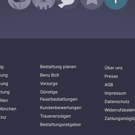
ng
Bestattung planen
Über uns
tung
Benu BoX
Presse
tung
Vorsorge
AGB
ttung
Günstige
Impressum
Feuerbestattungen
Wien
Datenschutz
Kundenbewertungen
 München
Widerrufsbeleh
Traueranzeigen
Linz
Zahlungsmöglic
Bestattungsratgeber