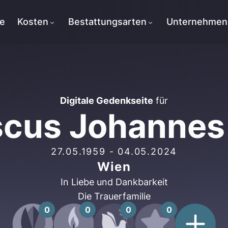
te
Kosten
Bestattungsarten
Unternehmen
Digitale Gedenkseite
für
scus Johannes
27.05.1959
-
04.05.2024
Wien
In Liebe und Dankbarkeit
Die Trauerfamilie
0
0
0
0