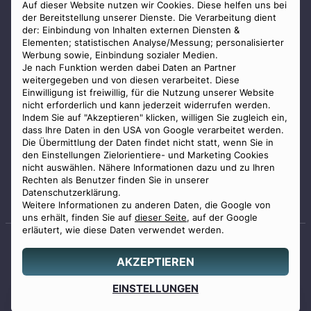
AGB
Auf dieser Website nutzen wir Cookies. Diese helfen uns bei
der Bereitstellung unserer Dienste. Die Verarbeitung dient
Impressum
der: Einbindung von Inhalten externen Diensten &
Elementen; statistischen Analyse/Messung; personalisierter
Datenschutz
Werbung sowie, Einbindung sozialer Medien.
Widerrufsbelehrung
Je nach Funktion werden dabei Daten an Partner
weitergegeben und von diesen verarbeitet. Diese
Zahlungsmöglichkeiten
Einwilligung ist freiwillig, für die Nutzung unserer Website
nicht erforderlich und kann jederzeit widerrufen werden.
Indem Sie auf "Akzeptieren" klicken, willigen Sie zugleich ein,
dass Ihre Daten in den USA von Google verarbeitet werden.
Die Übermittlung der Daten findet nicht statt, wenn Sie in
den Einstellungen Zielorientiere- und Marketing Cookies
nicht auswählen. Nähere Informationen dazu und zu Ihren
Staatlich geprüfter
Rechten als Benutzer finden Sie in unserer
Bestatter
Datenschutzerklärung.
Weitere Informationen zu anderen Daten, die Google von
uns erhält, finden Sie auf
dieser Seite
, auf der Google
erläutert, wie diese Daten verwendet werden.
AKZEPTIEREN
© 2026 Benu GmbH. Alle Rechte vorbehalten.
Angebot
EINSTELLUNGEN
0800 88 44 04
erstellen