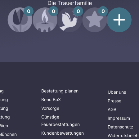
Die Trauerfamilie
0
0
0
0
ng
Bestattung planen
Über uns
tung
Benu BoX
Presse
tung
Vorsorge
AGB
ttung
Günstige
Impressum
Feuerbestattungen
Wien
Datenschutz
Kundenbewertungen
 München
Widerrufsbeleh