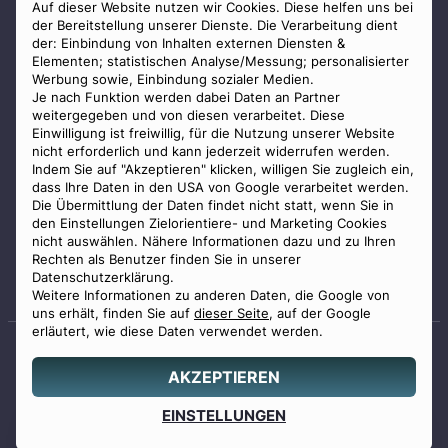
AGB
Auf dieser Website nutzen wir Cookies. Diese helfen uns bei
der Bereitstellung unserer Dienste. Die Verarbeitung dient
Impressum
der: Einbindung von Inhalten externen Diensten &
Elementen; statistischen Analyse/Messung; personalisierter
Datenschutz
Werbung sowie, Einbindung sozialer Medien.
Widerrufsbelehrung
Je nach Funktion werden dabei Daten an Partner
weitergegeben und von diesen verarbeitet. Diese
Zahlungsmöglichkeiten
Einwilligung ist freiwillig, für die Nutzung unserer Website
nicht erforderlich und kann jederzeit widerrufen werden.
Indem Sie auf "Akzeptieren" klicken, willigen Sie zugleich ein,
dass Ihre Daten in den USA von Google verarbeitet werden.
Die Übermittlung der Daten findet nicht statt, wenn Sie in
den Einstellungen Zielorientiere- und Marketing Cookies
nicht auswählen. Nähere Informationen dazu und zu Ihren
Staatlich geprüfter
Rechten als Benutzer finden Sie in unserer
Bestatter
Datenschutzerklärung.
Weitere Informationen zu anderen Daten, die Google von
uns erhält, finden Sie auf
dieser Seite
, auf der Google
erläutert, wie diese Daten verwendet werden.
AKZEPTIEREN
© 2026 Benu GmbH. Alle Rechte vorbehalten.
Angebot
EINSTELLUNGEN
0800 88 44 04
erstellen