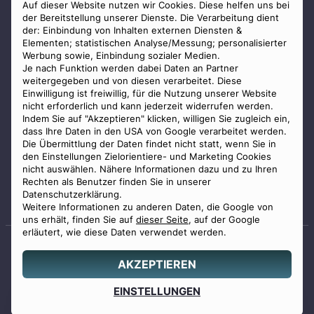
AGB
Auf dieser Website nutzen wir Cookies. Diese helfen uns bei
der Bereitstellung unserer Dienste. Die Verarbeitung dient
Impressum
der: Einbindung von Inhalten externen Diensten &
Elementen; statistischen Analyse/Messung; personalisierter
Datenschutz
Werbung sowie, Einbindung sozialer Medien.
Widerrufsbelehrung
Je nach Funktion werden dabei Daten an Partner
weitergegeben und von diesen verarbeitet. Diese
Zahlungsmöglichkeiten
Einwilligung ist freiwillig, für die Nutzung unserer Website
nicht erforderlich und kann jederzeit widerrufen werden.
Indem Sie auf "Akzeptieren" klicken, willigen Sie zugleich ein,
dass Ihre Daten in den USA von Google verarbeitet werden.
Die Übermittlung der Daten findet nicht statt, wenn Sie in
den Einstellungen Zielorientiere- und Marketing Cookies
nicht auswählen. Nähere Informationen dazu und zu Ihren
Staatlich geprüfter
Rechten als Benutzer finden Sie in unserer
Bestatter
Datenschutzerklärung.
Weitere Informationen zu anderen Daten, die Google von
uns erhält, finden Sie auf
dieser Seite
, auf der Google
erläutert, wie diese Daten verwendet werden.
AKZEPTIEREN
© 2026 Benu GmbH. Alle Rechte vorbehalten.
Angebot
EINSTELLUNGEN
0800 88 44 04
erstellen