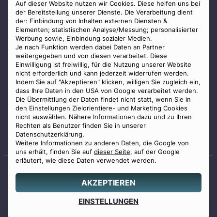
AGB
Auf dieser Website nutzen wir Cookies. Diese helfen uns bei
der Bereitstellung unserer Dienste. Die Verarbeitung dient
Impressum
der: Einbindung von Inhalten externen Diensten &
Elementen; statistischen Analyse/Messung; personalisierter
Datenschutz
Werbung sowie, Einbindung sozialer Medien.
Widerrufsbelehrung
Je nach Funktion werden dabei Daten an Partner
weitergegeben und von diesen verarbeitet. Diese
Zahlungsmöglichkeiten
Einwilligung ist freiwillig, für die Nutzung unserer Website
nicht erforderlich und kann jederzeit widerrufen werden.
Indem Sie auf "Akzeptieren" klicken, willigen Sie zugleich ein,
dass Ihre Daten in den USA von Google verarbeitet werden.
Die Übermittlung der Daten findet nicht statt, wenn Sie in
den Einstellungen Zielorientiere- und Marketing Cookies
nicht auswählen. Nähere Informationen dazu und zu Ihren
Staatlich geprüfter
Rechten als Benutzer finden Sie in unserer
Bestatter
Datenschutzerklärung.
Weitere Informationen zu anderen Daten, die Google von
uns erhält, finden Sie auf
dieser Seite
, auf der Google
erläutert, wie diese Daten verwendet werden.
AKZEPTIEREN
© 2026 Benu GmbH. Alle Rechte vorbehalten.
Angebot
EINSTELLUNGEN
0800 88 44 04
erstellen