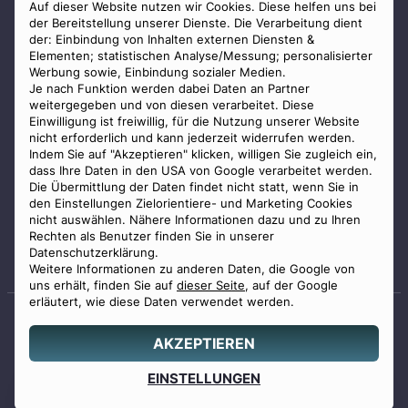
AGB
Auf dieser Website nutzen wir Cookies. Diese helfen uns bei
der Bereitstellung unserer Dienste. Die Verarbeitung dient
Impressum
der: Einbindung von Inhalten externen Diensten &
Elementen; statistischen Analyse/Messung; personalisierter
Datenschutz
Werbung sowie, Einbindung sozialer Medien.
Widerrufsbelehrung
Je nach Funktion werden dabei Daten an Partner
weitergegeben und von diesen verarbeitet. Diese
Zahlungsmöglichkeiten
Einwilligung ist freiwillig, für die Nutzung unserer Website
nicht erforderlich und kann jederzeit widerrufen werden.
Indem Sie auf "Akzeptieren" klicken, willigen Sie zugleich ein,
dass Ihre Daten in den USA von Google verarbeitet werden.
Die Übermittlung der Daten findet nicht statt, wenn Sie in
den Einstellungen Zielorientiere- und Marketing Cookies
nicht auswählen. Nähere Informationen dazu und zu Ihren
Staatlich geprüfter
Rechten als Benutzer finden Sie in unserer
Bestatter
Datenschutzerklärung.
Weitere Informationen zu anderen Daten, die Google von
uns erhält, finden Sie auf
dieser Seite
, auf der Google
erläutert, wie diese Daten verwendet werden.
AKZEPTIEREN
© 2026 Benu GmbH. Alle Rechte vorbehalten.
Angebot
EINSTELLUNGEN
0800 88 44 04
erstellen