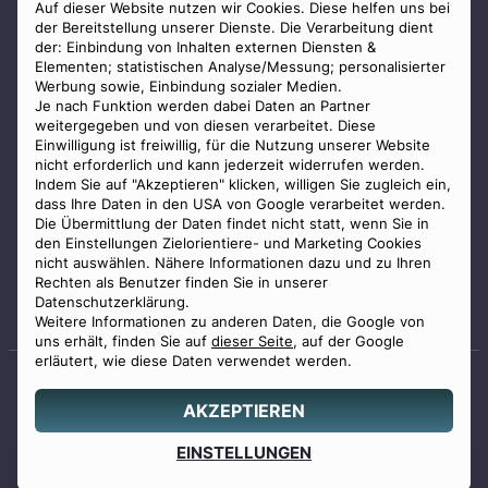
AGB
Auf dieser Website nutzen wir Cookies. Diese helfen uns bei
der Bereitstellung unserer Dienste. Die Verarbeitung dient
Impressum
der: Einbindung von Inhalten externen Diensten &
Elementen; statistischen Analyse/Messung; personalisierter
Datenschutz
Werbung sowie, Einbindung sozialer Medien.
Widerrufsbelehrung
Je nach Funktion werden dabei Daten an Partner
weitergegeben und von diesen verarbeitet. Diese
Zahlungsmöglichkeiten
Einwilligung ist freiwillig, für die Nutzung unserer Website
nicht erforderlich und kann jederzeit widerrufen werden.
Indem Sie auf "Akzeptieren" klicken, willigen Sie zugleich ein,
dass Ihre Daten in den USA von Google verarbeitet werden.
Die Übermittlung der Daten findet nicht statt, wenn Sie in
den Einstellungen Zielorientiere- und Marketing Cookies
nicht auswählen. Nähere Informationen dazu und zu Ihren
Staatlich geprüfter
Rechten als Benutzer finden Sie in unserer
Bestatter
Datenschutzerklärung.
Weitere Informationen zu anderen Daten, die Google von
uns erhält, finden Sie auf
dieser Seite
, auf der Google
erläutert, wie diese Daten verwendet werden.
AKZEPTIEREN
© 2026 Benu GmbH. Alle Rechte vorbehalten.
Angebot
EINSTELLUNGEN
0800 88 44 04
erstellen