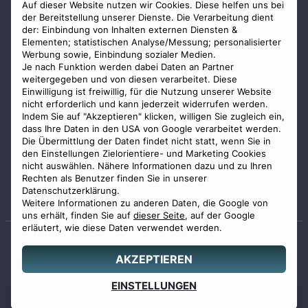
AGB
Auf dieser Website nutzen wir Cookies. Diese helfen uns bei
der Bereitstellung unserer Dienste. Die Verarbeitung dient
Impressum
der: Einbindung von Inhalten externen Diensten &
Elementen; statistischen Analyse/Messung; personalisierter
Datenschutz
Werbung sowie, Einbindung sozialer Medien.
Widerrufsbelehrung
Je nach Funktion werden dabei Daten an Partner
weitergegeben und von diesen verarbeitet. Diese
Zahlungsmöglichkeiten
Einwilligung ist freiwillig, für die Nutzung unserer Website
nicht erforderlich und kann jederzeit widerrufen werden.
Indem Sie auf "Akzeptieren" klicken, willigen Sie zugleich ein,
dass Ihre Daten in den USA von Google verarbeitet werden.
Die Übermittlung der Daten findet nicht statt, wenn Sie in
den Einstellungen Zielorientiere- und Marketing Cookies
nicht auswählen. Nähere Informationen dazu und zu Ihren
Staatlich geprüfter
Rechten als Benutzer finden Sie in unserer
Bestatter
Datenschutzerklärung.
Weitere Informationen zu anderen Daten, die Google von
uns erhält, finden Sie auf
dieser Seite
, auf der Google
erläutert, wie diese Daten verwendet werden.
AKZEPTIEREN
© 2026 Benu GmbH. Alle Rechte vorbehalten.
Angebot
EINSTELLUNGEN
0800 88 44 04
erstellen