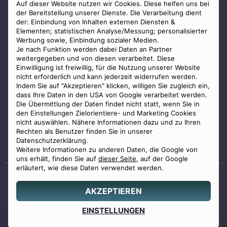
AGB
Auf dieser Website nutzen wir Cookies. Diese helfen uns bei
der Bereitstellung unserer Dienste. Die Verarbeitung dient
Impressum
der: Einbindung von Inhalten externen Diensten &
Elementen; statistischen Analyse/Messung; personalisierter
Datenschutz
Werbung sowie, Einbindung sozialer Medien.
Widerrufsbelehrung
Je nach Funktion werden dabei Daten an Partner
weitergegeben und von diesen verarbeitet. Diese
Zahlungsmöglichkeiten
Einwilligung ist freiwillig, für die Nutzung unserer Website
nicht erforderlich und kann jederzeit widerrufen werden.
Indem Sie auf "Akzeptieren" klicken, willigen Sie zugleich ein,
dass Ihre Daten in den USA von Google verarbeitet werden.
Die Übermittlung der Daten findet nicht statt, wenn Sie in
den Einstellungen Zielorientiere- und Marketing Cookies
nicht auswählen. Nähere Informationen dazu und zu Ihren
Staatlich geprüfter
Rechten als Benutzer finden Sie in unserer
Bestatter
Datenschutzerklärung.
Weitere Informationen zu anderen Daten, die Google von
uns erhält, finden Sie auf
dieser Seite
, auf der Google
erläutert, wie diese Daten verwendet werden.
AKZEPTIEREN
© 2026 Benu GmbH. Alle Rechte vorbehalten.
Angebot
EINSTELLUNGEN
0800 88 44 04
erstellen