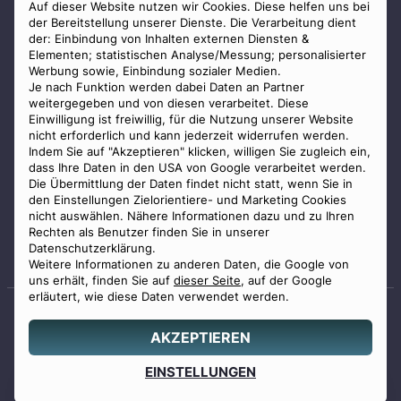
AGB
Auf dieser Website nutzen wir Cookies. Diese helfen uns bei
der Bereitstellung unserer Dienste. Die Verarbeitung dient
Impressum
der: Einbindung von Inhalten externen Diensten &
Elementen; statistischen Analyse/Messung; personalisierter
Datenschutz
Werbung sowie, Einbindung sozialer Medien.
Widerrufsbelehrung
Je nach Funktion werden dabei Daten an Partner
weitergegeben und von diesen verarbeitet. Diese
Zahlungsmöglichkeiten
Einwilligung ist freiwillig, für die Nutzung unserer Website
nicht erforderlich und kann jederzeit widerrufen werden.
Indem Sie auf "Akzeptieren" klicken, willigen Sie zugleich ein,
dass Ihre Daten in den USA von Google verarbeitet werden.
Die Übermittlung der Daten findet nicht statt, wenn Sie in
den Einstellungen Zielorientiere- und Marketing Cookies
nicht auswählen. Nähere Informationen dazu und zu Ihren
Staatlich geprüfter
Rechten als Benutzer finden Sie in unserer
Bestatter
Datenschutzerklärung.
Weitere Informationen zu anderen Daten, die Google von
uns erhält, finden Sie auf
dieser Seite
, auf der Google
erläutert, wie diese Daten verwendet werden.
AKZEPTIEREN
© 2026 Benu GmbH. Alle Rechte vorbehalten.
Angebot
EINSTELLUNGEN
0800 88 44 04
erstellen