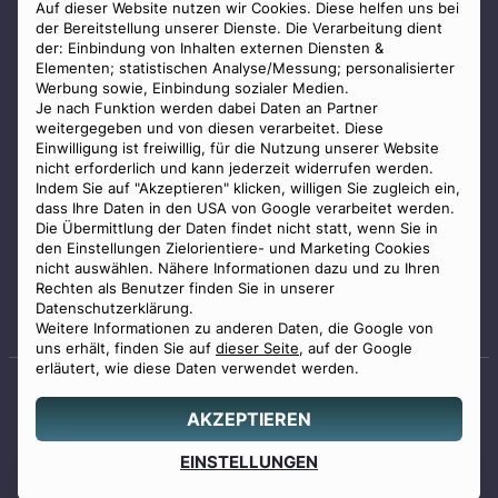
AGB
Auf dieser Website nutzen wir Cookies. Diese helfen uns bei
der Bereitstellung unserer Dienste. Die Verarbeitung dient
Impressum
der: Einbindung von Inhalten externen Diensten &
Elementen; statistischen Analyse/Messung; personalisierter
Datenschutz
Werbung sowie, Einbindung sozialer Medien.
Widerrufsbelehrung
Je nach Funktion werden dabei Daten an Partner
weitergegeben und von diesen verarbeitet. Diese
Zahlungsmöglichkeiten
Einwilligung ist freiwillig, für die Nutzung unserer Website
nicht erforderlich und kann jederzeit widerrufen werden.
Indem Sie auf "Akzeptieren" klicken, willigen Sie zugleich ein,
dass Ihre Daten in den USA von Google verarbeitet werden.
Die Übermittlung der Daten findet nicht statt, wenn Sie in
den Einstellungen Zielorientiere- und Marketing Cookies
nicht auswählen. Nähere Informationen dazu und zu Ihren
Staatlich geprüfter
Rechten als Benutzer finden Sie in unserer
Bestatter
Datenschutzerklärung.
Weitere Informationen zu anderen Daten, die Google von
uns erhält, finden Sie auf
dieser Seite
, auf der Google
erläutert, wie diese Daten verwendet werden.
AKZEPTIEREN
© 2026 Benu GmbH. Alle Rechte vorbehalten.
Angebot
EINSTELLUNGEN
0800 88 44 04
erstellen