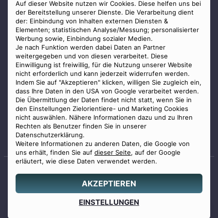
AGB
Auf dieser Website nutzen wir Cookies. Diese helfen uns bei
der Bereitstellung unserer Dienste. Die Verarbeitung dient
Impressum
der: Einbindung von Inhalten externen Diensten &
Elementen; statistischen Analyse/Messung; personalisierter
Datenschutz
Werbung sowie, Einbindung sozialer Medien.
Widerrufsbelehrung
Je nach Funktion werden dabei Daten an Partner
weitergegeben und von diesen verarbeitet. Diese
Zahlungsmöglichkeiten
Einwilligung ist freiwillig, für die Nutzung unserer Website
nicht erforderlich und kann jederzeit widerrufen werden.
Indem Sie auf "Akzeptieren" klicken, willigen Sie zugleich ein,
dass Ihre Daten in den USA von Google verarbeitet werden.
Die Übermittlung der Daten findet nicht statt, wenn Sie in
den Einstellungen Zielorientiere- und Marketing Cookies
nicht auswählen. Nähere Informationen dazu und zu Ihren
Staatlich geprüfter
Rechten als Benutzer finden Sie in unserer
Bestatter
Datenschutzerklärung.
Weitere Informationen zu anderen Daten, die Google von
uns erhält, finden Sie auf
dieser Seite
, auf der Google
erläutert, wie diese Daten verwendet werden.
AKZEPTIEREN
© 2026 Benu GmbH. Alle Rechte vorbehalten.
Angebot
EINSTELLUNGEN
0800 88 44 04
erstellen