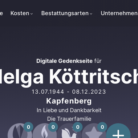
te
Kosten
Bestattungsarten
Unternehmen
Digitale Gedenkseite
für
elga Köttritsc
13.07.1944
-
08.12.2023
Kapfenberg
In Liebe und Dankbarkeit
Die Trauerfamilie
0
0
0
0