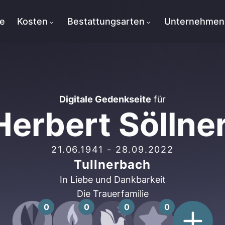
te
Kosten
Bestattungsarten
Unternehmen
Digitale Gedenkseite
für
Herbert Söllne
21.06.1941
-
28.09.2022
Tullnerbach
In Liebe und Dankbarkeit
Die Trauerfamilie
0
0
0
0